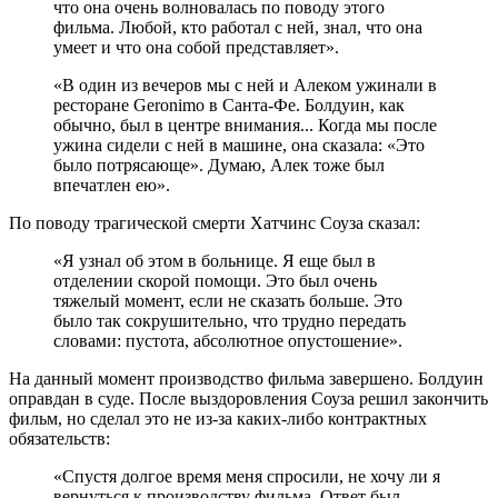
что она очень волновалась по поводу этого
фильма. Любой, кто работал с ней, знал, что она
умеет и что она собой представляет».
«В один из вечеров мы с ней и Алеком ужинали в
ресторане Geronimo в Санта-Фе. Болдуин, как
обычно, был в центре внимания... Когда мы после
ужина сидели с ней в машине, она сказала: «Это
было потрясающе». Думаю, Алек тоже был
впечатлен ею».
По поводу трагической смерти Хатчинс Соуза сказал:
«Я узнал об этом в больнице. Я еще был в
отделении скорой помощи. Это был очень
тяжелый момент, если не сказать больше. Это
было так сокрушительно, что трудно передать
словами: пустота, абсолютное опустошение».
На данный момент производство фильма завершено. Болдуин
оправдан в суде. После выздоровления Соуза решил закончить
фильм, но сделал это не из-за каких-либо контрактных
обязательств:
«Спустя долгое время меня спросили, не хочу ли я
вернуться к производству фильма. Ответ был