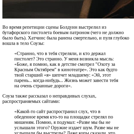
Во время репетиции сцены Болдуин выстрелил из
бутафорского пистолета боевым патроном (чего не должно
было быть). Хатчинс была ранена смертельно, и пуля глубоко
вошла в тело Соузы:
«Странно, что в тебя стреляли, и кто держал
пистолет? Это странно. У меня возникла мысль:
«Боже, я помню, как в детстве смотрел "Охоту за
Красным Октябрем" в кинотеатре». Это как будто
твой старший «я» шепчет младшему: «Эй, этот
парень... когда-нибудь... Жизнь может завести тебя
на очень странные дороги».
Соуза также рассказал о неправдивых слухах,
распространяемых сайтами:
«Какой-то сайт распространил слух, что в
обеденное время кто-то на площадке стрелял по
мишеням. Помню, я подумал: «Разве мы бы не
услышали этого? Оружие издает шум. Разве мы не
услышали бы выстрелы? Даже копы сказали, что