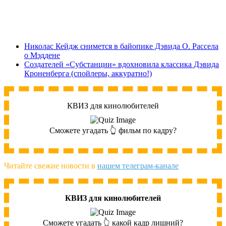
Николас Кейдж снимется в байопике Дэвида О. Рассела
о Мэддене
Создателей «Субстанции» вдохновила классика Дэвида
Кроненберга (спойлеры, аккуратно!)
КВИЗ для кинолюбителей
Сможете угадать 👆 фильм по кадру?
Читайте свежие новости в
нашем телеграм-канале
КВИЗ для кинолюбителей
Сможете угадать 👆 какой кадр лишний?