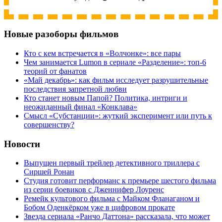
Новые разоборы фильмов
Кто с кем встречается в «Волчонке»: все пары
Чем занимается Lumon в сериале «Разделение»: топ-6
теорий от фанатов
«Май декабрь»: как фильм исследует разрушительные
последствия запретной любви
Кто станет новым Папой? Политика, интриги и
неожиданный финал «Конклава»
Cмысл «Субстанции»: жуткий эксперимент или путь к
совершенству?
Новости
Выпущен первый трейлер детективного триллера с
Сиршей Ронан
Студия готовит перформанс к премьере шестого фильма
из серии боевиков с Дженнифер Лоуренс
Ремейк культового фильма с Майком Фланаганом и
Бобом Оденкёрком уже в цифровом прокате
Звезда сериала «Ранчо Даттона» рассказала, что может