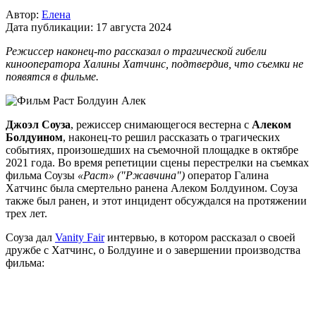
Автор:
Елена
Дата публикации:
17 августа 2024
Режиссер наконец-то рассказал о трагической гибели
кинооператора Халины Хатчинс, подтвердив, что съемки не
появятся в фильме.
Джоэл Соуза
, режиссер снимающегося вестерна с
Алеком
Болдуином
, наконец-то решил рассказать о трагических
событиях, произошедших на съемочной площадке в октябре
2021 года. Во время репетиции сцены перестрелки на съемках
фильма Соузы
«Раст» ("Ржавчина")
оператор Галина
Хатчинс была смертельно ранена Алеком Болдуином. Соуза
также был ранен, и этот инцидент обсуждался на протяжении
трех лет.
Соуза дал
Vanity Fair
интервью, в котором рассказал о своей
дружбе с Хатчинс, о Болдуине и о завершении производства
фильма: