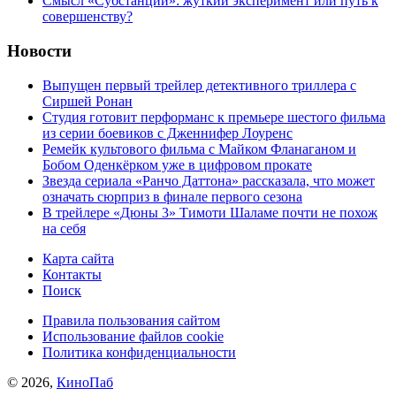
Cмысл «Субстанции»: жуткий эксперимент или путь к
совершенству?
Новости
Выпущен первый трейлер детективного триллера с
Сиршей Ронан
Студия готовит перформанс к премьере шестого фильма
из серии боевиков с Дженнифер Лоуренс
Ремейк культового фильма с Майком Фланаганом и
Бобом Оденкёрком уже в цифровом прокате
Звезда сериала «Ранчо Даттона» рассказала, что может
означать сюрприз в финале первого сезона
В трейлере «Дюны 3» Тимоти Шаламе почти не похож
на себя
Карта сайта
Контакты
Поиск
Правила пользования сайтом
Использование файлов cookie
Политика конфиденциальности
© 2026,
КиноПаб