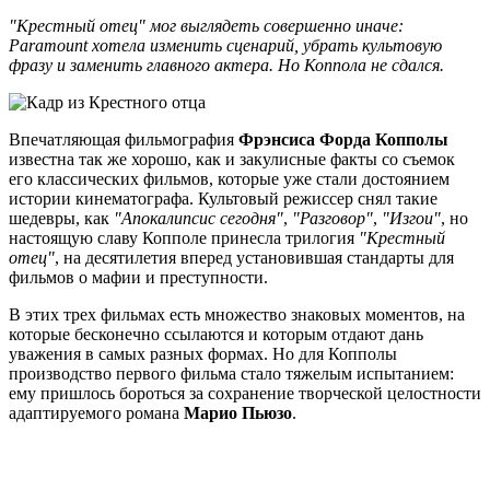
"Крестный отец" мог выглядеть совершенно иначе:
Paramount хотела изменить сценарий, убрать культовую
фразу и заменить главного актера. Но Коппола не сдался.
Впечатляющая фильмография
Фрэнсиса Форда Копполы
известна так же хорошо, как и закулисные факты со съемок
его классических фильмов, которые уже стали достоянием
истории кинематографа. Культовый режиссер снял такие
шедевры, как
"Апокалипсис сегодня"
,
"Разговор"
,
"Изгои"
, но
настоящую славу Копполе принесла трилогия
"Крестный
отец"
, на десятилетия вперед установившая стандарты для
фильмов о мафии и преступности.
В этих трех фильмах есть множество знаковых моментов, на
которые бесконечно ссылаются и которым отдают дань
уважения в самых разных формах. Но для Копполы
производство первого фильма стало тяжелым испытанием:
ему пришлось бороться за сохранение творческой целостности
адаптируемого романа
Марио Пьюзо
.