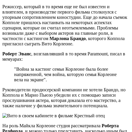
Режиссер, который в то время еще не был известен и
влиятелен, в производстве первого фильма столкнулся с
упорным сопротивлением киностудии. Еще до начала съемок
Копполе пришлось настаивать на некоторых аспектах
сценария, которые он считал неотъемлемыми. Проблемы
возникали даже с выбором актеров на главные роли, в
частности с кастингом
Марлона Брандо
, которого Коппола
пригласил сыграть Вито Корлеоне.
Роберт Эванс
, возглавлявший в то время Paramount, писал в
мемуарах:
"Война за кастинг семьи Корлеоне была более
напряженной, чем война, которую семья Корлеоне
вела на экране".
Руководители продюсерской компании не хотели Брандо, но
Коппола и Марио Пьюзо убедили их с помощью записи
прослушивания актера, которая доказала его мастерство, а
также наличие у фильма значительного потенциала.
На роль Майкла Корлеоне студия рассматривала
Роберта
Редфорда
, и можно только представить, насколько иным был