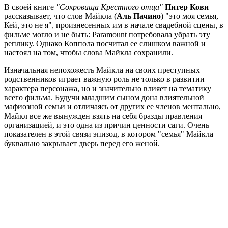
В своей книге
"Сокровища Крестного отца"
Питер Кови
рассказывает, что слов Майкла (
Аль Пачино
) "это моя семья,
Кей, это не я", произнесенных им в начале свадебной сцены, в
фильме могло и не быть: Paramount потребовала убрать эту
реплику. Однако Коппола посчитал ее слишком важной и
настоял на том, чтобы слова Майкла сохранили.
Изначальная непохожесть Майкла на своих преступных
родственников играет важную роль не только в развитии
характера персонажа, но и значительно влияет на тематику
всего фильма. Будучи младшим сыном дона влиятельной
мафиозной семьи и отличаясь от других ее членов ментально,
Майкл все же вынужден взять на себя бразды правления
организацией, и это одна из причин ценности саги. Очень
показателен в этой связи эпизод, в котором "семья" Майкла
буквально закрывает дверь перед его женой.