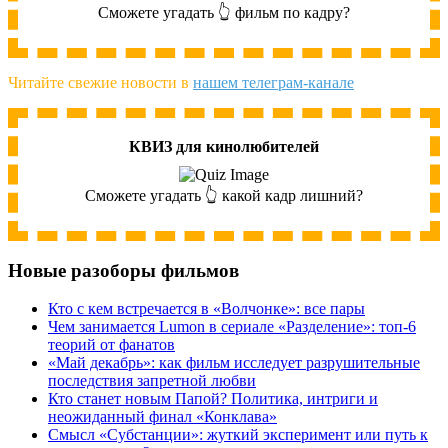
Сможете угадать 👆 фильм по кадру?
Читайте свежие новости в
нашем телеграм-канале
КВИЗ для кинолюбителей
Сможете угадать 👆 какой кадр лишний?
Новые разоборы фильмов
Кто с кем встречается в «Волчонке»: все пары
Чем занимается Lumon в сериале «Разделение»: топ-6
теорий от фанатов
«Май декабрь»: как фильм исследует разрушительные
последствия запретной любви
Кто станет новым Папой? Политика, интриги и
неожиданный финал «Конклава»
Cмысл «Субстанции»: жуткий эксперимент или путь к