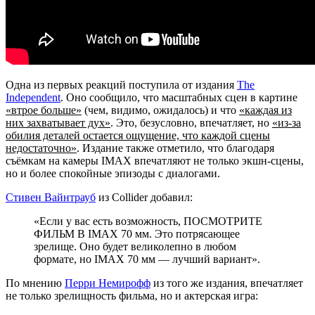
Одна из первых реакций поступила от издания
The
Independent
. Оно сообщило, что масштабных сцен в картине
«втрое больше»
(чем, видимо, ожидалось) и что
«каждая из
них захватывает дух»
. Это, безусловно, впечатляет, но
«из-за
обилия деталей остается ощущение, что каждой сцены
недостаточно»
. Издание также отметило, что благодаря
съёмкам на камеры IMAX впечатляют не только экшн-сцены,
но и более спокойные эпизоды с диалогами.
Стивен Вайнтрауб
из Collider добавил:
«Если у вас есть возможность, ПОСМОТРИТЕ
ФИЛЬМ В IMAX 70 мм. Это потрясающее
зрелище. Оно будет великолепно в любом
формате, но IMAX 70 мм — лучший вариант».
По мнению
Перри Немирофф
из того же издания, впечатляет
не только зрелищность фильма, но и актерская игра: