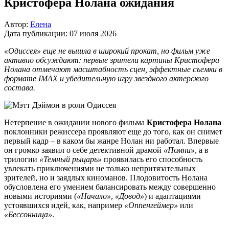
Кристофера Нолана ожидания
Автор:
Елена
Дата публикации:
07 июля 2026
«Одиссея» еще не вышла в широкий прокат, но фильм уже
активно обсуждают: первые зрители картины Кристофера
Нолана отмечают масштабность сцен, эффектные съемки в
формате IMAX и убедительную игру звездного актерского
состава.
Нетерпение в ожидании нового фильма
Кристофера Нолана
поклонники режиссера проявляют еще до того, как он снимет
первый кадр – в каком бы жанре Нолан ни работал. Впервые
он громко заявил о себе детективной драмой
«Помни»
, а в
трилогии
«Темный рыцарь»
проявилась его способность
увлекать приключениями не только непритязательных
зрителей, но и заядлых киноманов. Плодовитость Нолана
обусловлена его умением балансировать между совершенно
новыми историями (
«Начало»
,
«Довод»
) и адаптациями
устоявшихся идей, как, например
«Оппенгеймер»
или
«Бессонница»
.