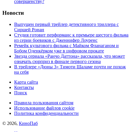
совершенству?
Новости
Выпущен первый трейлер детективного триллера с
Сиршей Ронан
Студия готовит перформанс к премьере шестого фильма
из серии боевиков с Дженнифер Лоуренс
Ремейк культового фильма с Майком Фланаганом и
Бобом Оденкёрком уже в цифровом прокате
Звезда сериала «Ранчо Даттона» рассказала, что может
означать сюрприз в финале первого сезона
В трейлере «Дюны 3» Тимоти Шаламе почти не похож
на себя
Карта сайта
Контакты
Поиск
Правила пользования сайтом
Использование файлов cookie
Политика конфиденциальности
© 2026,
КиноПаб