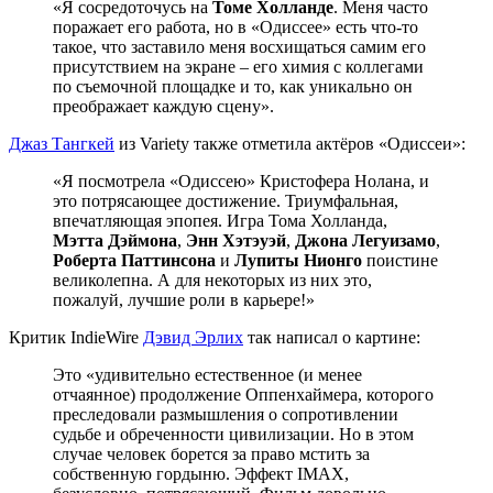
«Я сосредоточусь на
Томе Холланде
. Меня часто
поражает его работа, но в «Одиссее» есть что-то
такое, что заставило меня восхищаться самим его
присутствием на экране – его химия с коллегами
по съемочной площадке и то, как уникально он
преображает каждую сцену».
Джаз Тангкей
из Variety также отметила актёров «Одиссеи»:
«Я посмотрела «Одиссею» Кристофера Нолана, и
это потрясающее достижение. Триумфальная,
впечатляющая эпопея. Игра Тома Холланда,
Мэтта Дэймона
,
Энн Хэтэуэй
,
Джона Легуизамо
,
Роберта Паттинсона
и
Лупиты Нионго
поистине
великолепна. А для некоторых из них это,
пожалуй, лучшие роли в карьере!»
Критик IndieWire
Дэвид Эрлих
так написал о картине:
Это «удивительно естественное (и менее
отчаянное) продолжение Оппенхаймера, которого
преследовали размышления о сопротивлении
судьбе и обреченности цивилизации. Но в этом
случае человек борется за право мстить за
собственную гордыню. Эффект IMAX,