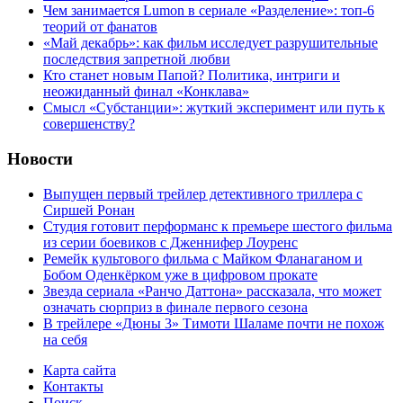
Чем занимается Lumon в сериале «Разделение»: топ-6
теорий от фанатов
«Май декабрь»: как фильм исследует разрушительные
последствия запретной любви
Кто станет новым Папой? Политика, интриги и
неожиданный финал «Конклава»
Cмысл «Субстанции»: жуткий эксперимент или путь к
совершенству?
Новости
Выпущен первый трейлер детективного триллера с
Сиршей Ронан
Студия готовит перформанс к премьере шестого фильма
из серии боевиков с Дженнифер Лоуренс
Ремейк культового фильма с Майком Фланаганом и
Бобом Оденкёрком уже в цифровом прокате
Звезда сериала «Ранчо Даттона» рассказала, что может
означать сюрприз в финале первого сезона
В трейлере «Дюны 3» Тимоти Шаламе почти не похож
на себя
Карта сайта
Контакты
Поиск