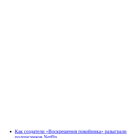
Как создатели «Воскрешения покойника» разыграли
подписчиков Netflix