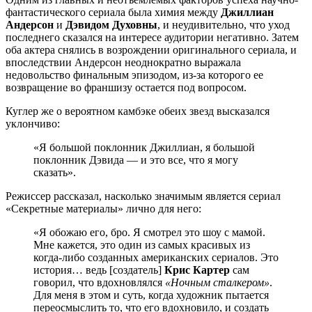
фантастического сериала была химия между
Джиллиан
Андерсон
и
Дэвидом Духовны
, и неудивительно, что уход
последнего сказался на интересе аудитории негативно. Затем
оба актера снялись в возрождении оригинального сериала, и
впоследствии Андерсон неоднократно выражала
недовольство финальным эпизодом, из-за которого ее
возвращение во франшизу остается под вопросом.
Куглер же о вероятном камбэке обеих звезд высказался
уклончиво:
«Я большой поклонник Джиллиан, я большой
поклонник Дэвида — и это все, что я могу
сказать».
Режиссер рассказал, насколько значимым является сериал
«Секретные материалы» лично для него:
«Я обожаю его, бро. Я смотрел это шоу с мамой.
Мне кажется, это один из самых красивых из
когда-либо созданных американских сериалов. Это
история… ведь [создатель]
Крис Картер
сам
говорил, что вдохновлялся
«Ночным сталкером»
.
Для меня в этом и суть, когда художник пытается
переосмыслить то, что его вдохновило, и создать