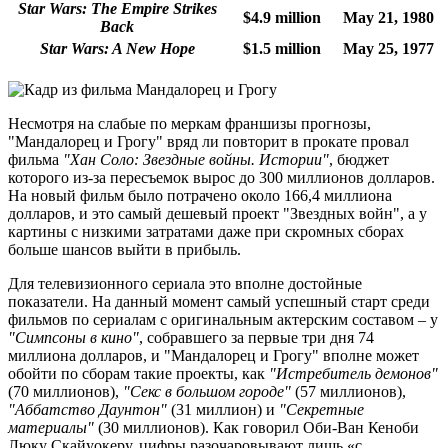
Star Wars: The Empire Strikes
$4.9 million
May 21, 1980
Back
Star Wars: A New Hope
$1.5 million
May 25, 1977
Несмотря на слабые по меркам франшизы прогнозы,
"Мандалорец и Грогу" вряд ли повторит в прокате провал
фильма
"Хан Соло: Звездные войны. Истории"
, бюджет
которого из-за пересъемок вырос до 300 миллионов долларов.
На новый фильм было потрачено около 166,4 миллиона
долларов, и это самый дешевый проект "Звездных войн", а у
картины с низкими затратами даже при скромных сборах
больше шансов выйти в прибыль.
Для телевизионного сериала это вполне достойные
показатели. На данный момент самый успешный старт среди
фильмов по сериалам с оригинальным актерским составом – у
"Симпсоны в кино"
, собравшего за первые три дня 74
миллиона долларов, и "Мандалорец и Грогу" вполне может
обойти по сборам такие проекты, как
"Истребитель демонов"
(70 миллионов),
"Секс в большом городе"
(57 миллионов),
"Аббатство Даунтон"
(31 миллион) и
"Секретные
материалы"
(30 миллионов). Как говорил Оби-Ван Кеноби
Люку Скайуокеру, цифры разочаровывают лишь
«с