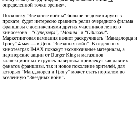
определенной точки зрения»
.
Поскольку "Звездные войны" больше не доминируют в
прокате, будет интересно сравнить релиз очередного фильма
франшизы с достижениями других участников летнего
киносезона –
"Супергерл"
,
"Моаны"
и
"Одиссеи"
.
Маркетинговая кампания начнет раскручивать "Мандалорца и
Грогу" 4 мая — в День "Звездных войн". В отдельных
кинотеатрах IMAX покажут эксклюзивные материалы, а
партнерские акции от Burger King и магазинов
коллекционных игрушек наверняка привлекут как давних
фанатов франшизы, так и новое поколение зрителей, для
которых "Мандалорец и Грогу" может стать порталом во
вселенную "Звездных войн".