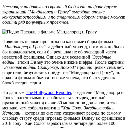
Несмотря на довольно скромный бюджет, на фоне других
экранизаций "Мандалорец и Грогу" выглядит вполне
конкурентоспособным и по стартовым сборам вполне может
обойти ряд популярных проектов.
Появились первые прогнозы на кассовые сборы фильма
"Мандалорец и Грогу"
за дебютный уикенд, и им можно было
бы порадоваться, если бы речь шла не об очередной части
известной франшизы. Однако для вселенной
"Звездные
войны"
эпохи Disney это очень низкие цифры. После картины
"Звездные войны: Скайуокер. Восход"
прошло целых семь лет,
и зрители, безусловно, пойдут на "Мандалорца и Грогу", но
вряд ли фильм добьется того же успеха, что был у других
блокбастеров серии.
По данным
The Hollywood Reporter
, создатели "Мандалорца и
Грогу" рассчитывают заработать за четырехдневный
праздничный уикенд около 80 миллионов долларов, и это
меньше, чем собрала картина
"Хан Соло: Звездные войны.
Истории"
, которая до сих пор удерживает рекорд по самому
слабому старту среди игровых фильмов Disney во франшизе: в
2018 году "Хан Соло" заработала за четыре дня более 100