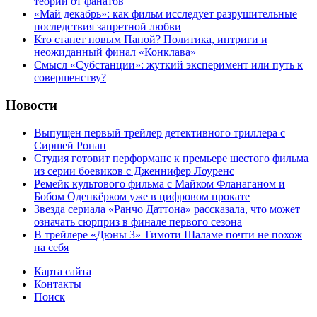
теорий от фанатов
«Май декабрь»: как фильм исследует разрушительные
последствия запретной любви
Кто станет новым Папой? Политика, интриги и
неожиданный финал «Конклава»
Cмысл «Субстанции»: жуткий эксперимент или путь к
совершенству?
Новости
Выпущен первый трейлер детективного триллера с
Сиршей Ронан
Студия готовит перформанс к премьере шестого фильма
из серии боевиков с Дженнифер Лоуренс
Ремейк культового фильма с Майком Фланаганом и
Бобом Оденкёрком уже в цифровом прокате
Звезда сериала «Ранчо Даттона» рассказала, что может
означать сюрприз в финале первого сезона
В трейлере «Дюны 3» Тимоти Шаламе почти не похож
на себя
Карта сайта
Контакты
Поиск