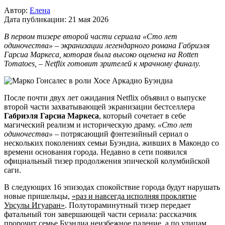
Автор:
Елена
Дата публикации:
21 мая 2026
В первом тизере второй части сериала «Сто лет
одиночества» – экранизации легендарного романа Габриэля
Гарсиа Маркеса, которая была высоко оценена на Rotten
Tomatoes, – Netflix готовит зрителей к мрачному финалу.
После почти двух лет ожидания Netflix объявил о выпуске
второй части захватывающей экранизации бестселлера
Габриэля Гарсиа Маркеса
, который сочетает в себе
магический реализм и историческую драму.
«Сто лет
одиночества»
– потрясающий фэнтезийный сериал о
нескольких поколениях семьи Буэндиа, живших в Макондо со
времени основания города. Недавно в сети появился
официальный тизер продолжения эпической колумбийской
саги.
В следующих 16 эпизодах спокойствие города будут нарушать
новые пришельцы,
«раз и навсегда исполняя проклятие
Урсулы Игуаран»
. Полутораминутный тизер передает
фатальный тон завершающей части сериала: рассказчик
пророчит семье Буэндиа неизбежное падение, а по улицам