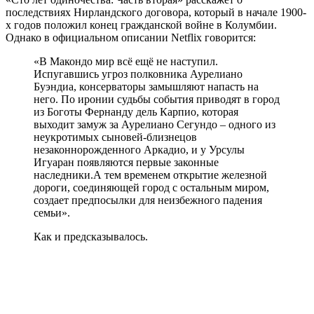
последствиях Нирландского договора, который в начале 1900-
х годов положил конец гражданской войне в Колумбии.
Однако в официальном описании Netflix говорится:
«В Макондо мир всё ещё не наступил.
Испугавшись угроз полковника Аурелиано
Буэндиа, консерваторы замышляют напасть на
него. По иронии судьбы события приводят в город
из Боготы Фернанду дель Карпио, которая
выходит замуж за Аурелиано Сегундо – одного из
неукротимых сыновей-близнецов
незаконнорожденного Аркадио, и у Урсулы
Игуаран появляются первые законные
наследники.А тем временем открытие железной
дороги, соединяющей город с остальным миром,
создает предпосылки для неизбежного падения
семьи».
Как и предсказывалось.