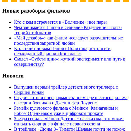
Новые разоборы фильмов
Кто с кем встречается в «Волчонке»: все пары
Чем занимается Lumon в сериале «Разделение»: топ-6
теорий от фанатов
«Май декабрь»: как фильм исследует разрушительные
последствия запретной любви
Кто станет новым Папой? Политика, интриги и
неожиданный финал «Конклава»
Cмысл «Субстанции»: жуткий эксперимент или путь к
совершенству?
Новости
Выпущен первый трейлер детективного триллера с
Сиршей Ронан
Студия готовит перформанс к премьере шестого фильма
из серии боевиков с Дженнифер Лоуренс
Ремейк культового фильма с Майком Фланаганом и
Бобом Оденкёрком уже в цифровом прокате
Звезда сериала «Ранчо Даттона» рассказала, что может
означать сюрприз в финале первого сезона
В трейлере «Дюны 3» Тимоти Шаламе почти не похож