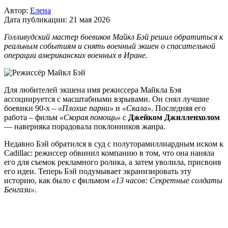
Автор:
Елена
Дата публикации:
21 мая 2026
Голливудский мастер боевиков Майкл Бэй решил обратиться к
реальным событиям и снять военный экшен о спасательной
операции американских военных в Иране.
Для любителей экшена имя режиссера Майкла Бэя
ассоциируется с масштабными взрывами. Он снял лучшие
боевики 90-х –
«Плохие парни»
и
«Скала»
. Последняя его
работа – фильм
«Скорая помощь»
с
Джейком Джилленхолом
— наверняка порадовала поклонников жанра.
Недавно Бэй обратился в суд с полуторамиллиардным иском к
Cadillac: режиссер обвинил компанию в том, что она наняла
его для съемок рекламного ролика, а затем уволила, присвоив
его идеи. Теперь Бэй подумывает экранизировать эту
историю, как было с фильмом
«13 часов: Секретные солдаты
Бенгази»
.