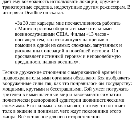
дает ему возможность использовать локации, оружие и
транспортные средства, недоступные другим режиссерам. В
интервью Deadline он сказал:
«За 30 лет карьеры мне посчастливилось работать
с Министерством обороны и замечательными
военнослужащими США. Фильм «13 часов»
посвящен тем, кто откликнулся на призыв о
помощи в одной из самых сложных, запутанных и
рискованных операций в новейшей истории. Он
прославляет истинный героизм и непоколебимую
преданность наших военных».
Тесные дружеские отношения с американской армией и
правоохранительными органами обязывают Бэя изображать
вооруженные силы так, как это понравилось бы государству:
мощными, крутыми и бесстрашными. Бэй умеет погружать
зрителей в вымышленный мир и завоевывать симпатии
политически разнородной аудитории шовинистическими
сюжетами. Его фильмы захватывают, потому что он знает
толк в экшене и понимает, чего ждут поклонники этого
жанра. Всё остальное для него второстепенно.