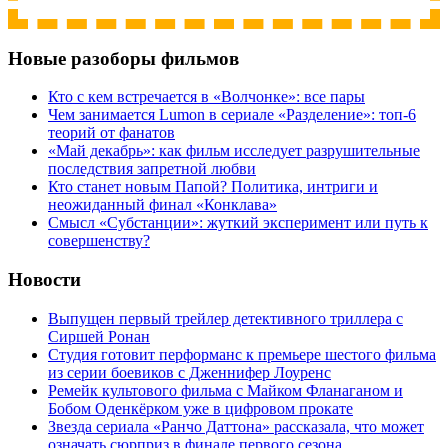
Новые разоборы фильмов
Кто с кем встречается в «Волчонке»: все пары
Чем занимается Lumon в сериале «Разделение»: топ-6
теорий от фанатов
«Май декабрь»: как фильм исследует разрушительные
последствия запретной любви
Кто станет новым Папой? Политика, интриги и
неожиданный финал «Конклава»
Cмысл «Субстанции»: жуткий эксперимент или путь к
совершенству?
Новости
Выпущен первый трейлер детективного триллера с
Сиршей Ронан
Студия готовит перформанс к премьере шестого фильма
из серии боевиков с Дженнифер Лоуренс
Ремейк культового фильма с Майком Фланаганом и
Бобом Оденкёрком уже в цифровом прокате
Звезда сериала «Ранчо Даттона» рассказала, что может
означать сюрприз в финале первого сезона