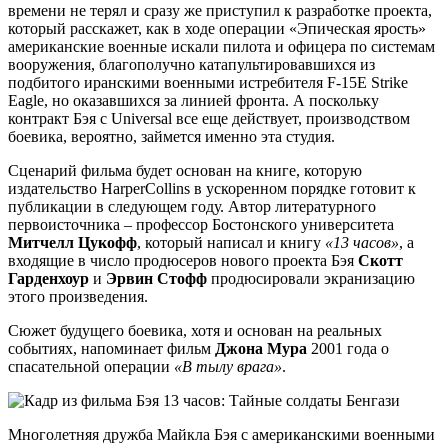
времени не терял и сразу же приступил к разработке проекта,
который расскажет, как в ходе операции «Эпическая ярость»
американские военные искали пилота и офицера по системам
вооружения, благополучно катапультировавшихся из
подбитого иранскими военными истребителя F-15E Strike
Eagle, но оказавшихся за линией фронта. А поскольку
контракт Бэя с Universal все еще действует, производством
боевика, вероятно, займется именно эта студия.
Сценарий фильма будет основан на книге, которую
издательство HarperCollins в ускоренном порядке готовит к
публикации в следующем году. Автор литературного
первоисточника – профессор Бостонского университета
Митчелл Цукофф
, который написал и книгу
«13 часов»
, а
входящие в число продюсеров нового проекта Бэя
Скотт
Гарденхоур
и
Эрвин Стофф
продюсировали экранизацию
этого произведения.
Сюжет будущего боевика, хотя и основан на реальных
событиях, напоминает фильм
Джона Мура
2001 года о
спасательной операции
«В тылу врага»
.
Многолетняя дружба Майкла Бэя с американскими военными