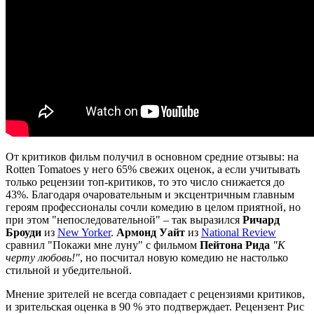
От критиков фильм получил в основном средние отзывы: на
Rotten Tomatoes у него 65% свежих оценок, а если учитывать
только рецензии топ-критиков, то это число снижается до
43%. Благодаря очаровательным и эксцентричным главным
героям профессионалы сочли комедию в целом приятной, но
при этом "непоследовательной" – так выразился
Ричард
Броуди
из
New Yorker
.
Армонд Уайт
из
National Review
сравнил "Покажи мне луну" с фильмом
Пейтона Рида
"К
черту любовь!"
, но посчитал новую комедию не настолько
стильной и убедительной.
Мнение зрителей не всегда совпадает с рецензиями критиков,
и зрительская оценка в 90 % это подтверждает. Рецензент Рис