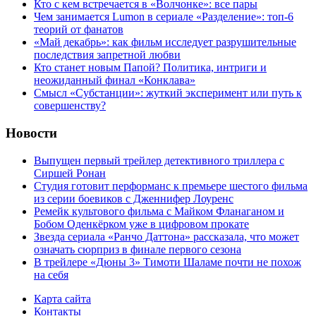
Кто с кем встречается в «Волчонке»: все пары
Чем занимается Lumon в сериале «Разделение»: топ-6
теорий от фанатов
«Май декабрь»: как фильм исследует разрушительные
последствия запретной любви
Кто станет новым Папой? Политика, интриги и
неожиданный финал «Конклава»
Cмысл «Субстанции»: жуткий эксперимент или путь к
совершенству?
Новости
Выпущен первый трейлер детективного триллера с
Сиршей Ронан
Студия готовит перформанс к премьере шестого фильма
из серии боевиков с Дженнифер Лоуренс
Ремейк культового фильма с Майком Фланаганом и
Бобом Оденкёрком уже в цифровом прокате
Звезда сериала «Ранчо Даттона» рассказала, что может
означать сюрприз в финале первого сезона
В трейлере «Дюны 3» Тимоти Шаламе почти не похож
на себя
Карта сайта
Контакты