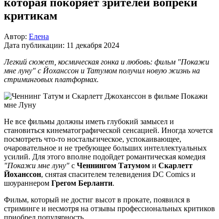
которая покоряет зрителей вопреки
критикам
Автор:
Елена
Дата публикации:
11 декабря 2024
Легкий сюжет, космическая гонка и любовь: фильм "Покажи
мне луну" с Йоханссон и Татумом получил новую жизнь на
стриминговых платформах.
Не все фильмы должны иметь глубокий замысел и
становиться кинематографической сенсацией. Иногда хочется
посмотреть что-то ностальгическое, успокаивающее,
очаровательное и не требующее больших интеллектуальных
усилий. Для этого вполне подойдет романтическая комедия
"Покажи мне луну"
с
Ченнингом Татумом
и
Скарлетт
Йоханссон
, снятая спасителем телевидения DC Comics и
шоураннером
Грегом Берланти
.
Фильм, который не достиг высот в прокате, появился в
стриминге и несмотря на отзывы профессиональных критиков
приобрел популярность.