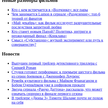
Новые разоборы фильмов
Кто с кем встречается в «Волчонке»: все пары
Чем занимается Lumon в сериале «Разделение»: топ-6
теорий от фанатов
«Май декабрь»: как фильм исследует разрушительные
последствия запретной любви
Кто станет новым Папой? Политика, интриги и
неожиданный финал «Конклава»
Cмысл «Субстанции»: жуткий эксперимент или путь к
совершенству?
Новости
Выпущен первый трейлер детективного триллера с
Сиршей Ронан
Студия готовит перформанс к премьере шестого фильма
из серии боевиков с Дженнифер Лоуренс
Ремейк культового фильма с Майком Фланаганом и
Бобом Оденкёрком уже в цифровом прокате
Звезда сериала «Ранчо Даттона» рассказала, что может
означать сюрприз в финале первого сезона
В трейлере «Дюны 3» Тимоти Шаламе почти не похож
на себя