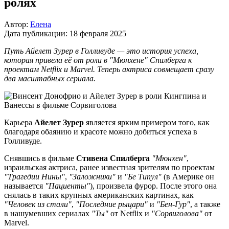
ролях
Автор:
Елена
Дата публикации:
18 февраля 2025
Путь Айелет Зурер в Голливуде — это история успеха,
которая привела её от роли в "Мюнхене" Спилберга к
проектам Netflix и Marvel. Теперь актриса совмещает сразу
два масштабных сериала.
Карьера
Айелет Зурер
является ярким примером того, как
благодаря обаянию и красоте можно добиться успеха в
Голливуде.
Снявшись в фильме
Стивена Спилберга
"Мюнхен"
,
израильская актриса, ранее известная зрителям по проектам
"Трагедии Нины"
,
"Заложники"
и
"Бе Типул"
(в Америке он
называется
"Пациенты"
), произвела фурор. После этого она
снялась в таких крупных американских картинах, как
"Человек из стали"
,
"Последние рыцари"
и
"Бен-Гур"
, а также
в нашумевших сериалах
"Ты"
от Netflix и
"Сорвиголова"
от
Marvel.