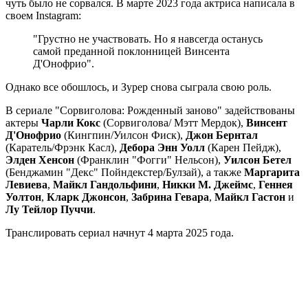
чуть было не сорвался. В марте 2023 года актриса написала в
своем Instagram:
"Грустно не участвовать. Но я навсегда останусь
самой преданной поклонницей Винсента
Д'Онофрио".
Однако все обошлось, и Зурер снова сыграла свою роль.
В сериале "Сорвиголова: Рожденный заново" задействованы
актеры
Чарли Кокс
(Сорвиголова/ Мэтт Мердок),
Винсент
Д'Онофрио
(Кингпин/Уилсон Фиск),
Джон Бернтал
(Каратель/Фрэнк Касл),
Дебора Энн Уолл
(Карен Пейдж),
Элден Хенсон
(Франклин "Фогги" Нельсон),
Уилсон Бетел
(Бенджамин "Декс" Пойндекстер/Булзай), а также
Маргарита
Левиева
,
Майкл Гандольфини
,
Никки М. Джеймс
,
Геннея
Уолтон
,
Кларк Джонсон
,
Забрина Гевара
,
Майкл Гастон
и
Лу Тейлор Пуччи
.
Транслировать сериал начнут 4 марта 2025 года.