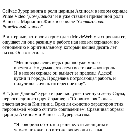
Сейчас Зурер занята в роли царицы Ахиноам в новом сериале
Prime Video
"Дом Давида"
и в уже ставшей привычной роли
Ванессы Марианны-Фиск в сериале
"Сорвиголова:
Рожденный заново"
.
В интервью, которое актриса дала MovieWeb мы спросили ее,
ощущает ли она разницу в работе над новым сериалом по
отношению к оригинальному, который вышел десять лет
назад. Она ответила:
"Мы повзрослели, ведь прошло уже много
времени. Но думаю, что тема все та же – контроль.
И в новом сериале он выйдет за пределы Адской
кухни и города. Проделана потрясающая работа, и
получилось очень интересное шоу".
В "Доме Давида" Зурер играет могущественную жену Саула,
первого единого царя Израиля; в "Сорвиголове" она –
властная жена Кингпина. Вряд ли сходство характеров этих
персонажей можно считать совпадением. Сравнивая образы
царицы Ахиноам и Ванессы, Зурер сказала:
"Я говорила об этом и раньше: эти женщины в
чем-то похожи, но в то же время они разные.