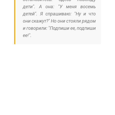
дети". А она: "У меня восемь
детей". Я спрашиваю: "Ну и что
они скажут?" Но они стояли рядом
и говорили: "Подпиши ее, подпиши
ее!".