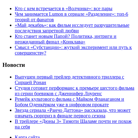
Кто с кем встречается в «Волчонке»: все пары
Чем занимается Lumon в сериале «Разделение»: топ-6
теорий от фанатов
«Май декабрь»: как фильм исследует разрушительные
последствия запретной любви
Кто станет новым Папой? Политика, интриги и
неожиданный финал «Конклава»
Cмысл «Субстанции»: жуткий эксперимент или путь к
совершенству?
Новости
Выпущен первый трейлер детективного триллера с
Сиршей Ронан
Студия готовит перформанс к премьере шестого фильма
из серии боевиков с Дженнифер Лоуренс
Ремейк культового фильма с Майком Фланаганом и
Бобом Оденкёрком уже в цифровом прокате
Звезда сериала «Ранчо Даттона» рассказала, что может
означать сюрприз в финале первого сезона
В трейлере «Дюны 3» Тимоти Шаламе почти не похож
на себя
Карта сайта