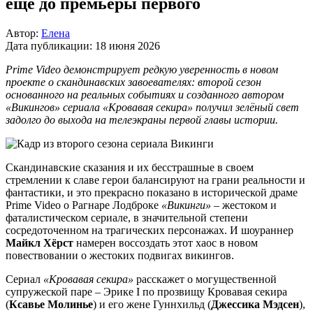
ещё до премьеры первого
Автор:
Елена
Дата публикации:
18 июня 2026
Prime Video демонстрирует редкую уверенность в новом
проекте о скандинавских завоевателях: второй сезон
основанного на реальных событиях и созданного автором
«Викингов» сериала «Кровавая секира» получил зелёный свет
задолго до выхода на телеэкраны первой главы истории.
Скандинавские сказания и их бесстрашные в своем
стремлении к славе герои балансируют на грани реальности и
фантастики, и это прекрасно показано в исторической драме
Prime Video о Рагнаре Лодброке
«Викинги»
– жестоком и
фаталистическом сериале, в значительной степени
сосредоточенном на трагических персонажах. И шоураннер
Майкл Хёрст
намерен воссоздать этот хаос в новом
повествовании о жестоких подвигах викингов.
Сериал
«Кровавая секира»
расскажет о могущественной
супружеской паре – Эрике I по прозвищу Кровавая секира
(
Ксавье Молинье
) и его жене Гуннхильд (
Джессика Мэдсен
),