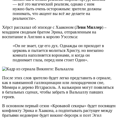
— всё это магический реализм, однако с ним
нужно быть очень осторожным: зрители должны
понимать, что акцент вы всё же делаете на
реальности».
Хёрст рассказал об эпизоде с Хааконом (
Леви Миллер
) –
младшим сводным братом Эрика, отправленным на
воспитание в Англию к королю Уэссекса:
«Он не знает, где его дух. Однажды он приходит в
церковь и пытается молиться Христу, но внезапно
комната наполняется воронами, и когда он
поднимает глаза, перед ним стоит Один».
После этих слов зрителю будет легко представить в сериале,
как в навязанной галлюцинации или лихорадочном сне,
Мимира и дерево Иггдрасиль. А валькирии могут появляться
в батальных сценах, чтобы забрать в Вальхаллу павших
героев.
В основном первый сезон «Кровавой секиры» будет посвящен
конфликту Эрика и Хаакона, а подпитывать растущее между
братьями недоверие будет викинг-берсерк и поэт Эгил