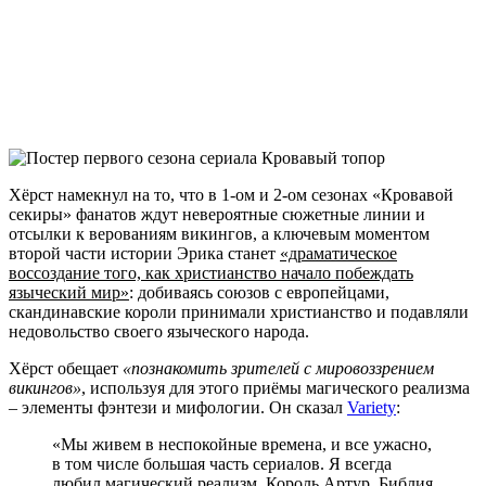
Хёрст намекнул на то, что в 1-ом и 2-ом сезонах «Кровавой
секиры» фанатов ждут невероятные сюжетные линии и
отсылки к верованиям викингов, а ключевым моментом
второй части истории Эрика станет
«драматическое
воссоздание того, как христианство начало побеждать
языческий мир»
: добиваясь союзов с ​​европейцами,
скандинавские короли принимали христианство и подавляли
недовольство своего языческого народа.
Хёрст обещает
«познакомить зрителей с мировоззрением
викингов»
, используя для этого приёмы магического реализма
– элементы фэнтези и мифологии. Он сказал
Variety
:
«Мы живем в неспокойные времена, и все ужасно,
в том числе большая часть сериалов. Я всегда
любил магический реализм. Король Артур, Библия