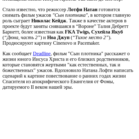
Стало известно, что режиссер
Лотфи Натан
готовится
снимать фильм ужасов
"Сын плотника"
, в котором главную
роль сыграет
Николас Кейдж
. Также в качестве актеров в
проекте будут заняты снявшаяся в “Вороне” Талия Дебретт
Барнетт, более известная как
FKA Twigs, Сухейла Якуб
(
“Дюна, часть 2”
) и
Ноа Джуп
(
“Тихое место 2”
).
Продюсируют картину Cinenovo и Pacemaker.
Как сообщает
Deadline
, фильм "Сын плотника" расскажет о
жизни юного Иисуса Христа и его близких родственников,
которые становятся жертвами "как естественных, так и
божественных" ужасов. Вдохновило Натана Лофти написать
сценарий к картине повествование о ранних годах жизни
Спасителя из апокрифического Евангелия от Фомы,
датируемого II веком нашей эры.