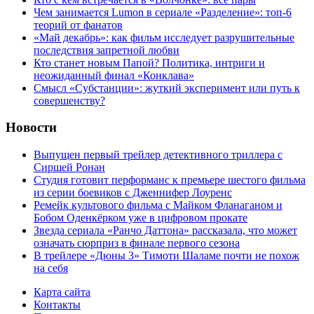
Чем занимается Lumon в сериале «Разделение»: топ-6
теорий от фанатов
«Май декабрь»: как фильм исследует разрушительные
последствия запретной любви
Кто станет новым Папой? Политика, интриги и
неожиданный финал «Конклава»
Cмысл «Субстанции»: жуткий эксперимент или путь к
совершенству?
Новости
Выпущен первый трейлер детективного триллера с
Сиршей Ронан
Студия готовит перформанс к премьере шестого фильма
из серии боевиков с Дженнифер Лоуренс
Ремейк культового фильма с Майком Фланаганом и
Бобом Оденкёрком уже в цифровом прокате
Звезда сериала «Ранчо Даттона» рассказала, что может
означать сюрприз в финале первого сезона
В трейлере «Дюны 3» Тимоти Шаламе почти не похож
на себя
Карта сайта
Контакты