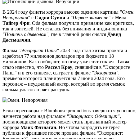
В 2024 году фанаты хоррора высоко оценили картины
"Омен.
Непорочная"
с
Сидни Суини
и
"Первое знамение"
с
Нелл
Тайгер Фри
. Оба фильма получили признание как критиков,
так и зрителей. Не осталась без внимания и инди-новинка
"Полночь с дьяволом"
, где в главной роли снялся
Дэвид
Дастмалчян
.
Фильм
"Экзорцист Папы"
2023 года стал хитом проката и
заработал 77 миллионов долларов при бюджете в 18
миллионов. Как сообщают, по нему уже снят сиквел. Также
стало известно, что
Рассел Кроу
, снявшийся в "Экзорцисте
Папы" и в его сиквеле, сыграет в фильме
"Экзорцизм"
,
премьера которого планируется на 7 июня 2024 года. Его
персонаж – неудачливый актер, который во время съемок
фильма ужасов теряет рассудок.
Если переговоры с Blumhouse productions завершатся успешно,
начнется работа над фильмом
"Экзорцист: Обманщик”
,
постановщиком которого может стать признанный мастер
хоррора
Майк Флэнаган
. Но чтобы возродить интерес
публики к франшизе после провала фильма “Экзорцист:
Верующий”, звездному режиссеру придется хорошо