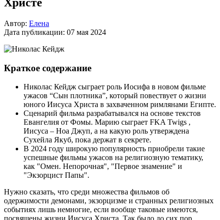
Христе
Автор:
Елена
Дата публикации:
07 мая 2024
Краткое содержание
Николас Кейдж сыграет роль Иосифа в новом фильме
ужасов “Сын плотника”, который повествует о жизни
юного Иисуса Христа в захваченном римлянами Египте.
Сценарий фильма разрабатывался на основе текстов
Евангелия от Фомы. Марию сыграет FKA Twigs ,
Иисуса – Ноа Джуп, а на какую роль утверждена
Сухейла Якуб, пока держат в секрете.
В 2024 году широкую популярность приобрели такие
успешные фильмы ужасов на религиозную тематику,
как "Омен. Непорочная", "Первое знамение" и
"Экзорцист Папы".
Нужно сказать, что среди множества фильмов об
одержимости демонами, экзорцизме и странных религиозных
событиях лишь немногие, если вообще таковые имеются,
посвящены жизни Иисуса Христа. Так было до сих пор.