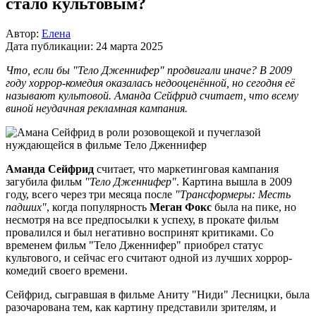
стало культовым?
Автор:
Елена
Дата публикации:
24 марта 2025
Что, если бы "Тело Дженнифер" продвигали иначе? В 2009
году хоррор-комедия оказалась недооценённой, но сегодня её
называют культовой. Аманда Сейфрид считает, что всему
виной неудачная рекламная кампания.
Аманда Сейфрид
считает, что маркетинговая кампания
загубила фильм
"Тело Дженнифер"
. Картина вышла в 2009
году, всего через три месяца после
"Трансформеры: Месть
падших"
, когда популярность
Меган Фокс
была на пике, но
несмотря на все предпосылки к успеху, в прокате фильм
провалился и был негативно воспринят критиками. Со
временем фильм "Тело Дженнифер" приобрел статус
культового, и сейчас его считают одной из лучших хоррор-
комедий своего времени.
Сейфрид, сыгравшая в фильме Аниту "Ниди" Лесницки, была
разочарована тем, как картину представили зрителям, и