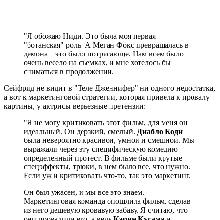
"Я обожаю Ниди. Это была моя первая
"ботанская" роль. А Меган Фокс превращалась в
демона – это было потрясающе. Нам всем было
очень весело на съемках, и мне хотелось бы
сниматься в продолжении.
Сейфрид не видит в "Теле Дженнифер" ни одного недостатка,
а вот к маркетинговой стратегии, которая привела к провалу
картины, у актрисы верьезные претензии:
"Я не могу критиковать этот фильм, для меня он
идеальный. Он дерзкий, смелый.
Диабло Коди
была невероятно красивой, умной и смешной. Мы
выражали через эту специфическую комедию
определенный протест. В фильме были крутые
спецэффекты, трюки, в нем было все, что нужно.
Если уж и критиковать что-то, так это маркетинг.
Он был ужасен, и мы все это знаем.
Маркетинговая команда опошлила фильм, сделав
из него дешевую кровавую забаву. Я считаю, что
они провалили его, а ведь
Кэрин Кусама
и