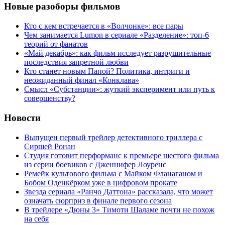
Новые разоборы фильмов
Кто с кем встречается в «Волчонке»: все пары
Чем занимается Lumon в сериале «Разделение»: топ-6
теорий от фанатов
«Май декабрь»: как фильм исследует разрушительные
последствия запретной любви
Кто станет новым Папой? Политика, интриги и
неожиданный финал «Конклава»
Cмысл «Субстанции»: жуткий эксперимент или путь к
совершенству?
Новости
Выпущен первый трейлер детективного триллера с
Сиршей Ронан
Студия готовит перформанс к премьере шестого фильма
из серии боевиков с Дженнифер Лоуренс
Ремейк культового фильма с Майком Фланаганом и
Бобом Оденкёрком уже в цифровом прокате
Звезда сериала «Ранчо Даттона» рассказала, что может
означать сюрприз в финале первого сезона
В трейлере «Дюны 3» Тимоти Шаламе почти не похож
на себя