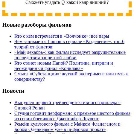
Сможете угадать 👆 какой кадр лишний?
Новые разоборы фильмов
Кто с кем встречается в «Волчонке»: все пары
Чем занимается Lumon в сериале «Разделение»: топ-6
теорий от фанатов
«Май декабрь»: как фильм исследует разрушительные
последствия запретной любви
Кто станет новым Папой? Политика, интриги и
неожиданный финал «Конклава»
Cмысл «Субстанции»: жуткий эксперимент или путь к
совершенству?
Новости
Выпущен первый трейлер детективного триллера с
Сиршей Ронан
Студия готовит перформанс к премьере шестого фильма
из серии боевиков с Дженнифер Лоуренс
Ремейк культового фильма с Майком Фланаганом и
Бобом Оденкёрком уже в цифровом прокате