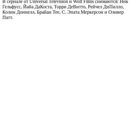
В сериале от Universal Television и Wolf Films снимаются: Ник
Гельфусс, Йайа ДаКоста, Торри ДеВитто, Рейчел ДиПилло,
Колин Доннелл, Брайан Тее, С. Эпата Меркерсон и Оливер
Патт.