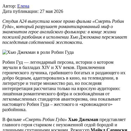
Автор:
Елена
Дата публикации:
27 мая 2026
Студия A24 выпустила новое промо фильма «Смерть Робин
Гуда», который разрушает романтизированный миф о
знаменитом герое английского фольклора: в конце жизни
пожилой разбойник в исполнении Хью Джекмана переживает
последствия собственной жестокости.
Робин Гуд — легендарный персона, истории о котором
звучали в балладах XIV и XV веков. Приключения
героического лучника, грабившего богатых и раздающего их
добро бедным, адаптировались в кино, на телевидении, в
литературе и театре множество раз, но последняя
интерпретация рассчитана только на взрослую аудиторию:
лишённая романтического флёра и освобождённая от
легкомысленных стандартов авантюризма, она показывает
настоящего Робин Гуда – жестокого и «кровожадного»
разбойника.
В фильме
«Смерть Робин Гуда»
Хью Джекман
представляет
главного героя стариком с неухоженной седой бородой и
длинными спутанными космами. Режиссер
Майкл Сарноски