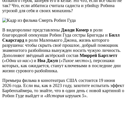
больного героя, заперев его в келье. Но что, если всё было не
так? Что, если аббатиса считала садиста и убийцу Робина
угрозой для себя и своих монахинь?
В видеоролике представлены
Джоди Комер
в роли
благородной опекунши Робин Гуда сестры Бригиды и
Билл
Скарсгард
в роли Маленького Джона, жизнь которого
разрушена: чтобы скрыть своё прошлое, добрый помощник
знаменитого разбойника вынужден носить чужую личность.
Дополняют звёздный актёрский состав
Мюррей Бартлетт
(
«Одни из нас»
) и
Ноа Джуп
(
«Тихое место»
), персонажи
которых, как ожидается, станут ключевыми в последние дни
жизни сурового разбойника.
Премьера фильма в кинотеатрах США состоится 19 июня
2026 года. Если вы, как в 2023 году, захотите испытать эффект
Барбенхаймера, то знайте, что в один день с новой картиной о
Робин Гуде выйдет и
«История игрушек 5»
.