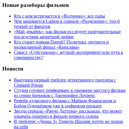
Новые разоборы фильмов
Кто с кем встречается в «Волчонке»: все пары
Чем занимается Lumon в сериале «Разделение»: топ-6
теорий от фанатов
«Май декабрь»: как фильм исследует разрушительные
последствия запретной любви
Кто станет новым Папой? Политика, интриги и
неожиданный финал «Конклава»
Cмысл «Субстанции»: жуткий эксперимент или путь к
совершенству?
Новости
Выпущен первый трейлер детективного триллера с
Сиршей Ронан
Студия готовит перформанс к премьере шестого фильма
из серии боевиков с Дженнифер Лоуренс
Ремейк культового фильма с Майком Фланаганом и
Бобом Оденкёрком уже в цифровом прокате
Звезда сериала «Ранчо Даттона» рассказала, что может
означать сюрприз в финале первого сезона
В трейлере «Дюны 3» Тимоти Шаламе почти не похож
на себя