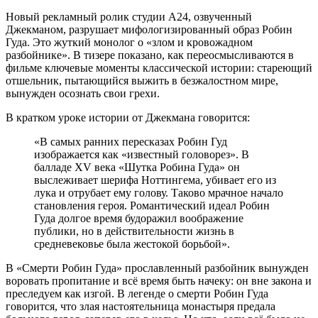
Новый рекламный ролик студии A24, озвученный
Джекманом, разрушает мифологизированный образ Робин
Гуда. Это жуткий монолог о «злом и кровожадном
разбойнике». В тизере показано, как переосмысливаются в
фильме ключевые моменты классической истории: стареющий
отшельник, пытающийся выжить в безжалостном мире,
вынужден осознать свои грехи.
В кратком уроке истории от Джекмана говорится:
«В самых ранних пересказах Робин Гуд
изображается как «известный головорез». В
балладе XV века «Шутка Робина Гуда» он
выслеживает шерифа Ноттингема, убивает его из
лука и отрубает ему голову. Таково мрачное начало
становления героя. Романтический идеал Робин
Гуда долгое время будоражил воображение
публики, но в действительности жизнь в
средневековье была жестокой борьбой».
В «Смерти Робин Гуда» прославленный разбойник вынужден
воровать пропитание и всё время быть начеку: он вне закона и
преследуем как изгой. В легенде о смерти Робин Гуда
говорится, что злая настоятельница монастыря предала