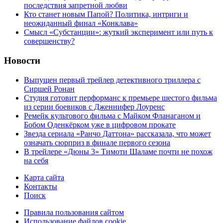
последствия запретной любви
Кто станет новым Папой? Политика, интриги и
неожиданный финал «Конклава»
Cмысл «Субстанции»: жуткий эксперимент или путь к
совершенству?
Новости
Выпущен первый трейлер детективного триллера с
Сиршей Ронан
Студия готовит перформанс к премьере шестого фильма
из серии боевиков с Дженнифер Лоуренс
Ремейк культового фильма с Майком Фланаганом и
Бобом Оденкёрком уже в цифровом прокате
Звезда сериала «Ранчо Даттона» рассказала, что может
означать сюрприз в финале первого сезона
В трейлере «Дюны 3» Тимоти Шаламе почти не похож
на себя
Карта сайта
Контакты
Поиск
Правила пользования сайтом
Использование файлов cookie