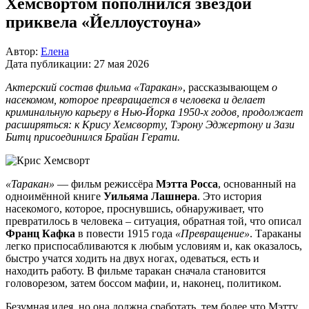
Хемсвортом пополнился звездой
приквела «Йеллоустоуна»
Автор:
Елена
Дата публикации:
27 мая 2026
Актерский состав фильма «Таракан»
, рассказывающем
о
насекомом, которое превращается в человека и делает
криминальную карьеру в Нью-Йорка 1950-х годов, продолжает
расширяться: к Крису Хемсворту, Тэрону Эджертону и Зази
Битц присоединился Брайан Герати.
«Таракан»
— фильм режиссёра
Мэтта Росса
, основанный на
одноимённой книге
Уильяма Лашнера
. Это история
насекомого, которое, проснувшись, обнаруживает, что
превратилось в человека – ситуация, обратная той, что описал
Франц Кафка
в повести 1915 года
«Превращение»
. Тараканы
легко приспосабливаются к любым условиям и, как оказалось,
быстро учатся ходить на двух ногах, одеваться, есть и
находить работу. В фильме таракан сначала становится
головорезом, затем боссом мафии, и, наконец, политиком.
Безумная идея, но она должна сработать, тем более что Мэтту