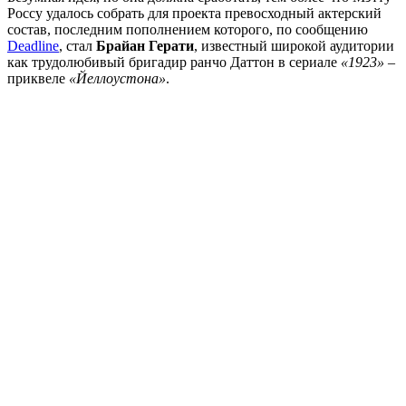
Россу удалось собрать для проекта превосходный актерский
состав, последним пополнением которого, по сообщению
Deadline
, стал
Брайан Герати
, известный широкой аудитории
как трудолюбивый бригадир ранчо Даттон в сериале
«1923»
–
приквеле
«Йеллоустона»
.