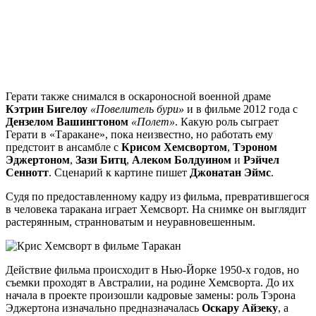
Герати также снимался в оскароносной военной драме
Кэтрин Бигелоу
«Повелитель бури»
и в фильме 2012 года с
Дензелом Вашингтоном
«Полет»
. Какую роль сыграет
Герати в «Таракане», пока неизвестно, но работать ему
предстоит в ансамбле с
Крисом Хемсвортом
,
Тэроном
Эджертоном
,
Зази Битц
,
Алеком Болдуином
и
Рэйчел
Сеннотт
. Сценарий к картине пишет
Джонатан Эймс
.
Судя по предоставленному кадру из фильма, превратившегося
в человека таракана играет Хемсворт. На снимке он выглядит
растерянным, странноватым и неуравновешенным.
Действие фильма происходит в Нью-Йорке 1950-х годов, но
съемки проходят в Австралии, на родине Хемсворта. До их
начала в проекте произошли кадровые замены: роль Тэрона
Эджертона изначально предназначалась
Оскару Айзеку
, а