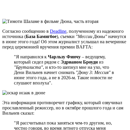
Согласно сообщению в
Deadline
, полученному из надежного
источника (
База Бамигбое
), съемки
"Мессии Дюны"
начнутся
в июне этого года! Об этом журналист услышал на вечеринке
перед церемонией вручения премии BAFTA:
"Я направился к
Чарльзу Финчу
– ведущему,
который сидел рядом с
Эдрианом Броуди
из
"Бруталиста"
, и кто-то шепнул мне на ухо, что
Дени Вильнев начнет снимать
"Дюну 3: Мессия"
в
июне этого года, а не в 2026-м. Такие новости не
слушают вполуха".
Эта информация противоречит графику, который озвучивал
прославленный режиссер, но в октябре прошлого года и сам
Вильнев сказал:
"Я рассчитывал пока заняться чем-то другим, но,
честно говоря, во время летнего отпуска меня