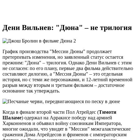
Дени Вильнев: "Дюна" – не трилогия
График производства "Мессии Дюны" продолжает
претерпевать изменения, но заявленный статус остается
прежним: "Дюна" – трилогия. Однако Дени Вильнев с этим
не согласен: по его плану, первые два фильма действительно
составляют дилогию, а "Мессия Дюны" – это отдельная
история, но с теми же персонажами, и 12-летний временной
разрыв между вторым и третьим фильмом – достаточное
основание так утверждать.
Когда в финале второй части Пол Атрейдес (
Тимоти
Шаламе
) одержал на Арракисе победу над армией
Харконненов и объявил войну союзникам Императора,
многие ожидали, что увидят в "Мессии" межгалактические
сражения Дома Атрейдесов и фрименов с императорским