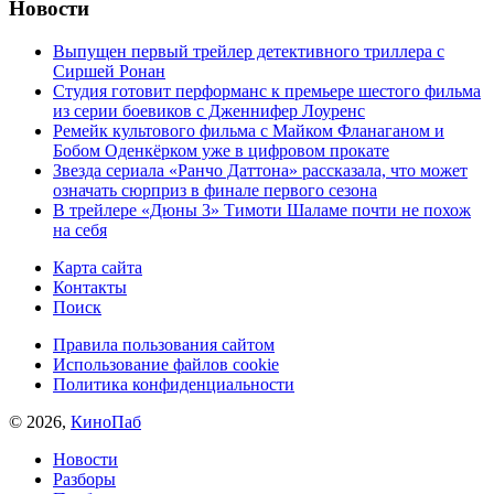
Новости
Выпущен первый трейлер детективного триллера с
Сиршей Ронан
Студия готовит перформанс к премьере шестого фильма
из серии боевиков с Дженнифер Лоуренс
Ремейк культового фильма с Майком Фланаганом и
Бобом Оденкёрком уже в цифровом прокате
Звезда сериала «Ранчо Даттона» рассказала, что может
означать сюрприз в финале первого сезона
В трейлере «Дюны 3» Тимоти Шаламе почти не похож
на себя
Карта сайта
Контакты
Поиск
Правила пользования сайтом
Использование файлов cookie
Политика конфиденциальности
© 2026,
КиноПаб
Новости
Разборы