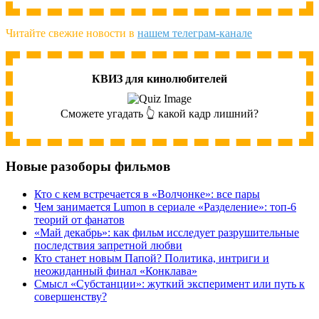
Читайте свежие новости в
нашем телеграм-канале
КВИЗ для кинолюбителей
Сможете угадать 👆 какой кадр лишний?
Новые разоборы фильмов
Кто с кем встречается в «Волчонке»: все пары
Чем занимается Lumon в сериале «Разделение»: топ-6
теорий от фанатов
«Май декабрь»: как фильм исследует разрушительные
последствия запретной любви
Кто станет новым Папой? Политика, интриги и
неожиданный финал «Конклава»
Cмысл «Субстанции»: жуткий эксперимент или путь к
совершенству?