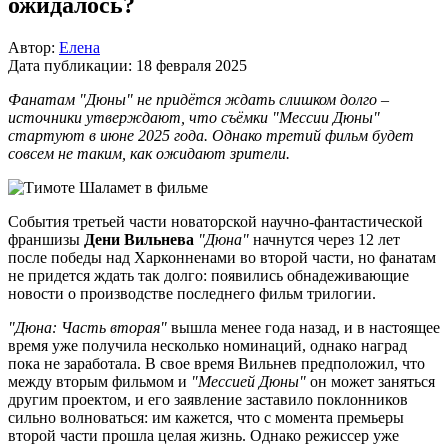
ожидалось?
Автор:
Елена
Дата публикации:
18 февраля 2025
Фанатам "Дюны" не придётся ждать слишком долго –
источники утверждают, что съёмки "Мессии Дюны"
стартуют в июне 2025 года. Однако третий фильм будет
совсем не таким, как ожидают зрители.
События третьей части новаторской научно-фантастической
франшизы
Дени Вильнева
"Дюна"
начнутся через 12 лет
после победы над Харконненами во второй части, но фанатам
не придется ждать так долго: появились обнадеживающие
новости о производстве последнего фильм трилогии.
"Дюна: Часть вторая"
вышла менее года назад, и в настоящее
время уже получила несколько номинаций, однако наград
пока не заработала. В свое время Вильнев предположил, что
между вторым фильмом и
"Мессией Дюны"
он может заняться
другим проектом, и его заявление заставило поклонников
сильно волноваться: им кажется, что с момента премьеры
второй части прошла целая жизнь. Однако режиссер уже