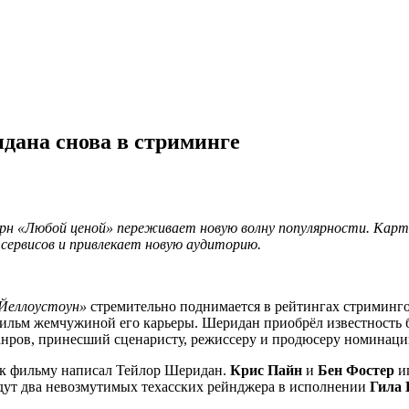
дана снова в стриминге
рн «Любой ценой» переживает новую волну популярности. Карт
сервисов и привлекает новую аудиторию.
Йеллоустоун»
стремительно поднимается в рейтингах стримингов
ильм жемчужиной его карьеры. Шеридан приобрёл известность 
анров, принесший сценаристу, режиссеру и продюсеру номина
й к фильму написал Тейлор Шеридан.
Крис Пайн
и
Бен Фостер
иг
 идут два невозмутимых техасских рейнджера в исполнении
Гила