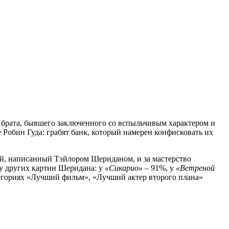
 брата, бывшего заключенного со вспыльчивым характером и
Робин Гуда: грабят банк, который намерен конфисковать их
рий, написанный Тэйлором Шериданом, и за мастерство
 у других картин Шеридана: у
«Сикарио»
– 91%, у
«Ветреной
егориях «Лучший фильм», «Лучший актер второго плана»