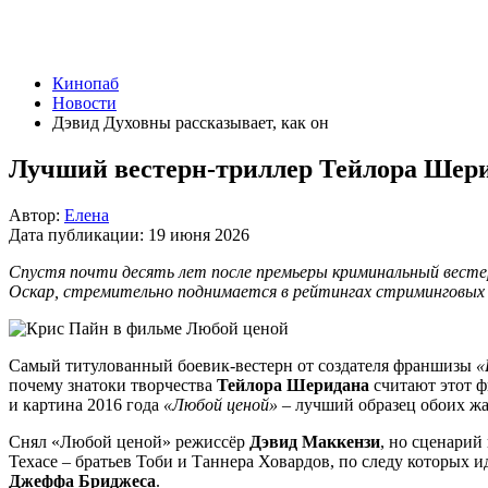
Кинопаб
Новости
Дэвид Духовны рассказывает, как он
Лучший вестерн-триллер Тейлора Шери
Автор:
Елена
Дата публикации:
19 июня 2026
Спустя почти десять лет после премьеры криминальный весте
Оскар, стремительно поднимается в рейтингах стриминговых 
Самый титулованный боевик-вестерн от создателя франшизы
«
почему знатоки творчества
Тейлора Шеридана
считают этот ф
и картина 2016 года
«Любой ценой»
– лучший образец обоих ж
Снял «Любой ценой» режиссёр
Дэвид Маккензи
, но сценари
Техасе – братьев Тоби и Таннера Ховардов, по следу которых
Джеффа Бриджеса
.