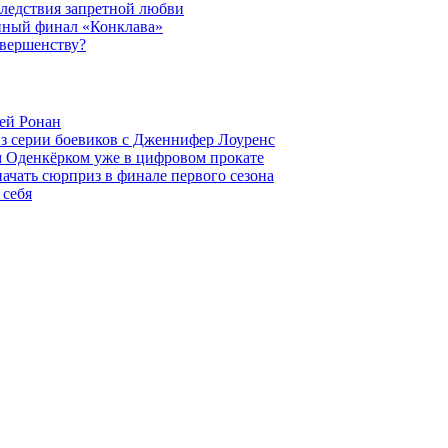
следствия запретной любви
нный финал «Конклава»
овершенству?
ей Ронан
из серии боевиков с Дженнифер Лоуренс
м Оденкёрком уже в цифровом прокате
начать сюрприз в финале первого сезона
 себя