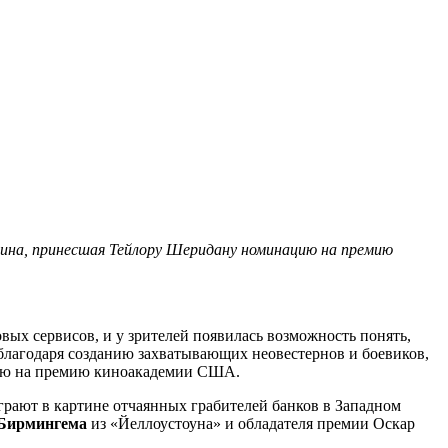
ина, принесшая Тейлору Шеридану номинацию на премию
ых сервисов, и у зрителей появилась возможность понять,
благодаря созданию захватывающих неовестернов и боевиков,
цию на премию киноакадемии США.
рают в картине отчаянных грабителей банков в Западном
 Бирмингема
из «Йеллоустоуна» и обладателя премии Оскар