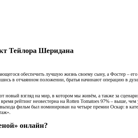
кт Тейлора Шеридана
ющегося обеспечить лучшую жизнь своему сыну, а Фостер – его
шись в отчаянном положении, братья начинают операцию в духе 
от новый взгляд на мир, в котором мы живём, а также за сцена
 время рейтинг неовестерна на Rotten Tomatoes 97% – выше, чем
 выхода фильм был номинирован на четыре премии Оскар: в кат
таж».
еной» онлайн?