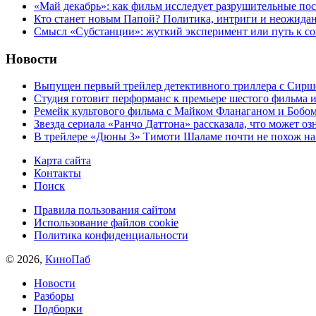
«Май декабрь»: как фильм исследует разрушительные по
Кто станет новым Папой? Политика, интриги и неожида
Cмысл «Субстанции»: жуткий эксперимент или путь к с
Новости
Выпущен первый трейлер детективного триллера с Сирш
Студия готовит перформанс к премьере шестого фильма 
Ремейк культового фильма с Майком Фланаганом и Бобо
Звезда сериала «Ранчо Даттона» рассказала, что может оз
В трейлере «Дюны 3» Тимоти Шаламе почти не похож на
Карта сайта
Контакты
Поиск
Правила пользования сайтом
Использование файлов cookie
Политика конфиденциальности
© 2026,
КиноПаб
Новости
Разборы
Подборки