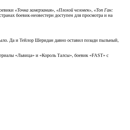
боевики
«Точка замерзания»
,
«Плохой человек»
,
«Топ Ган:
странах боевик-неовестерн доступен для просмотра и на
было. Да и Тейлор Шеридан давно оставил позади пыльный,
сериалы «Львица» и «Король Талсы», боевик «FAST» с