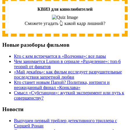
КВИЗ для кинолюбителей
Сможете угадать 👆 какой кадр лишний?
Новые разоборы фильмов
Кто с кем встречается в «Волчонке»: все пары
Чем занимается Lumon в сериале «Разделение»: топ-6
теорий от фанатов
«Май декабрь»: как фильм исследует разрушительные
последствия запретной любви
Кто станет новым Папой? Политика, интриги и
неожиданный финал «Конклава»
Cмысл «Субстанции»: жуткий эксперимент или путь к
совершенству?
Новости
Выпущен первый трейлер детективного триллера с
Сиршей Ронан