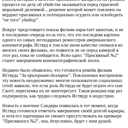
процессе по делу об убийстве оказывается перед серьезной
моральной дилеммой... решение которой может повлиять на
вердикт присяжных и потенциально осудить или освободить
“не того” убийцу".
Вокруг предстоящего показа фильма нарастает ажиотаж, и не
в последнюю очередь из-за того, что это последняя картина
одного из самых легендарных режиссеров американского
кинематографа. Иствуд в том или ином качестве снимался во
многих своих фильмах, но появится ли он перед камерой в
этот раз, пока не сообщается. Ясно одно: "Присяжный №2"
станет завершением кинематографической эпохи.
Недавно было объявлено, что готовится ремейк фильма
Иствуда
“За пригоршню долларов”
. Поклонники восприняли
эту новость неоднозначно: многие пользователи социальных
сетей заявили, что если роль Иствуда не будет играть его сын
Скотт, пересъемка их не заинтересует. Такая реакция еще раз
подчеркнула, как трудно следовать Иствуду в индустрии.
Новость о кончине Сандеры появилась в тот момент, когда
Иствуд готовился отметить завершение своей долгой карьеры,
и хотя его партнерша не сможет присутствовать на премьере
"Присяжного №2", она, безусловно, будет с ним душой.