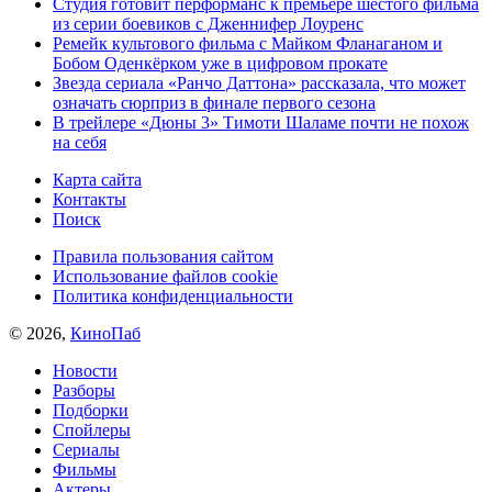
Студия готовит перформанс к премьере шестого фильма
из серии боевиков с Дженнифер Лоуренс
Ремейк культового фильма с Майком Фланаганом и
Бобом Оденкёрком уже в цифровом прокате
Звезда сериала «Ранчо Даттона» рассказала, что может
означать сюрприз в финале первого сезона
В трейлере «Дюны 3» Тимоти Шаламе почти не похож
на себя
Карта сайта
Контакты
Поиск
Правила пользования сайтом
Использование файлов cookie
Политика конфиденциальности
© 2026,
КиноПаб
Новости
Разборы
Подборки
Спойлеры
Сериалы
Фильмы
Актеры