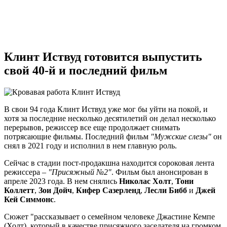
Клинт Иствуд готовится выпустить
свой 40-й и последний фильм
В свои 94 года Клинт Иствуд уже мог бы уйти на покой, и
хотя за последние несколько десятилетий он делал несколько
перерывов, режиссер все еще продолжает снимать
потрясающие фильмы. Последний фильм
"Мужские слезы"
он
снял в 2021 году и исполнил в нем главную роль.
Сейчас в стадии пост-продакшна находится сороковая лента
режиссера –
"Присяжный №2"
. Фильм был анонсирован в
апреле 2023 года. В нем снялись
Николас Холт
,
Тони
Коллетт
,
Зои Дойч
,
Кифер Сазерленд
,
Лесли Бибб
и
Джей
Кей Симмонс
.
Сюжет "рассказывает о семейном человеке Джастине Кемпе
(Холт), который в качестве присяжного заседателя на громком