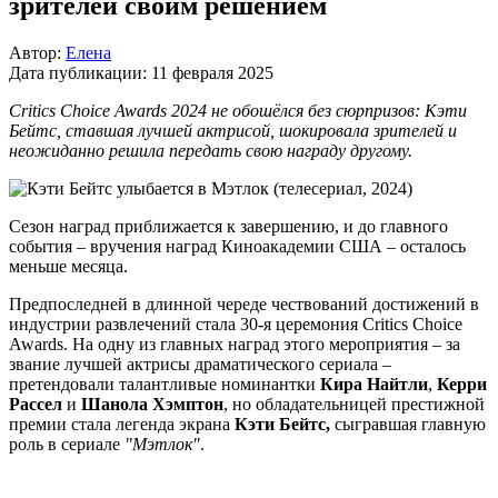
зрителей своим решением
Автор:
Елена
Дата публикации:
11 февраля 2025
Critics Choice Awards 2024 не обошёлся без сюрпризов: Кэти
Бейтс, ставшая лучшей актрисой, шокировала зрителей и
неожиданно решила передать свою награду другому.
Сезон наград приближается к завершению, и до главного
события – вручения наград Киноакадемии США – осталось
меньше месяца.
Предпоследней в длинной череде чествований достижений в
индустрии развлечений стала 30-я церемония Critics Choice
Awards. На одну из главных наград этого мероприятия – за
звание лучшей актрисы драматического сериала –
претендовали талантливые номинантки
Кира Найтли
,
Керри
Рассел
и
Шанола Хэмптон
, но обладательницей престижной
премии стала легенда экрана
Кэти Бейтс,
сыгравшая главную
роль в сериале
"Мэтлок"
.