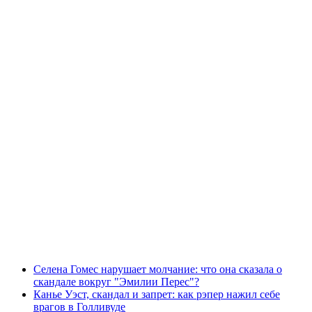
Селена Гомес нарушает молчание: что она сказала о
скандале вокруг "Эмилии Перес"?
Канье Уэст, скандал и запрет: как рэпер нажил себе
врагов в Голливуде