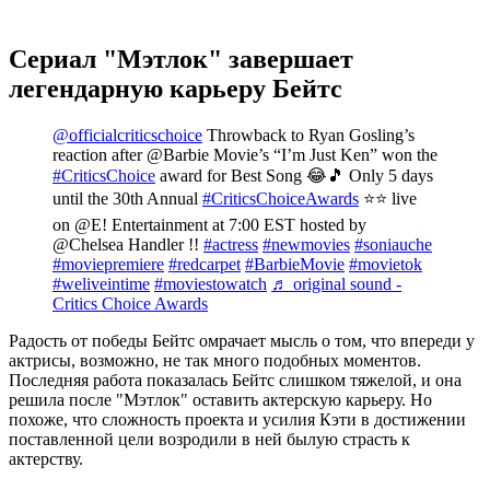
Сериал "Мэтлок" завершает
легендарную карьеру Бейтс
@officialcriticschoice
Throwback to Ryan Gosling’s
reaction after @Barbie Movie’s “I’m Just Ken” won the
#CriticsChoice
award for Best Song 😂🎵 Only 5 days
until the 30th Annual
#CriticsChoiceAwards
⭐️⭐️ live
on @E! Entertainment at 7:00 EST hosted by
@Chelsea Handler !!
#actress
#newmovies
#soniauche
#moviepremiere
#redcarpet
#BarbieMovie
#movietok
#weliveintime
#moviestowatch
♬ original sound -
Critics Choice Awards
Радость от победы Бейтс омрачает мысль о том, что впереди у
актрисы, возможно, не так много подобных моментов.
Последняя работа показалась Бейтс слишком тяжелой, и она
решила после "Мэтлок" оставить актерскую карьеру. Но
похоже, что сложность проекта и усилия Кэти в достижении
поставленной цели возродили в ней былую страсть к
актерству.