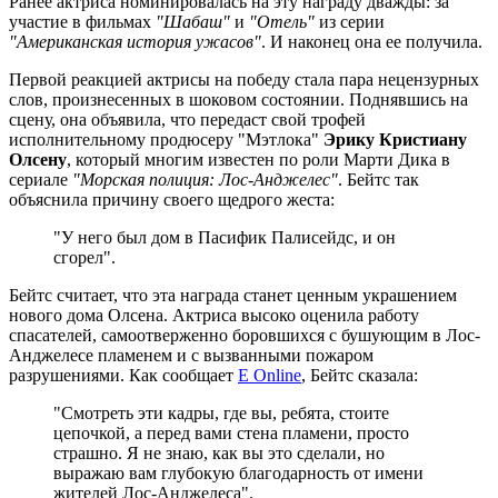
Ранее актриса номинировалась на эту награду дважды: за
участие в фильмах
"Шабаш"
и
"Отель"
из серии
"Американская история ужасов"
. И наконец она ее получила.
Первой реакцией актрисы на победу стала пара нецензурных
слов, произнесенных в шоковом состоянии. Поднявшись на
сцену, она объявила, что передаст свой трофей
исполнительному продюсеру "Мэтлока"
Эрику Кристиану
Олсену
, который многим известен по роли Марти Дика в
сериале
"Морская полиция: Лос-Анджелес"
. Бейтс так
объяснила причину своего щедрого жеста:
"У него был дом в Пасифик Палисейдс, и он
сгорел".
Бейтс считает, что эта награда станет ценным украшением
нового дома Олсена. Актриса высоко оценила работу
спасателей, самоотверженно боровшихся с бушующим в Лос-
Анджелесе пламенем и с вызванными пожаром
разрушениями. Как сообщает
E Online
, Бейтс сказала:
"Смотреть эти кадры, где вы, ребята, стоите
цепочкой, а перед вами стена пламени, просто
страшно. Я не знаю, как вы это сделали, но
выражаю вам глубокую благодарность от имени
жителей Лос-Анджелеса".