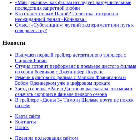
«Май декабрь»: как фильм исследует разрушительные
последствия запретной любви
Кто станет новым Папой? Политика, интриги и
неожиданный финал «Конклава»
Cмысл «Субстанции»: жуткий эксперимент или путь к
совершенству?
Новости
Выпущен первый трейлер детективного триллера с
Сиршей Ронан
Студия готовит перформанс к премьере шестого фильма
из серии боевиков с Дженнифер Лоуренс
Ремейк культового фильма с Майком Фланаганом и
Бобом Оденкёрком уже в цифровом прокате
Звезда сериала «Ранчо Даттона» рассказала, что может
означать сюрприз в финале первого сезона
В трейлере «Дюны 3» Тимоти Шаламе почти не похож
на себя
Карта сайта
Контакты
Поиск
Правила пользования сайтом