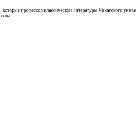
ены, которые профессор классической литературы Чикагского унив
азала: