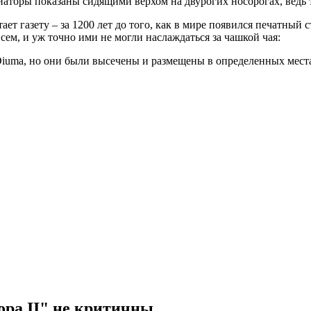
аторы показаны сидящими верхом на двурогих носорогах, ведь то
т газету – за 1200 лет до того, как в мире появился печатный ст
ем, и уж точно ими не могли наслаждаться за чашкой чая:
iuma, но они были высечены и размещены в определенных места
ора II" не критичны