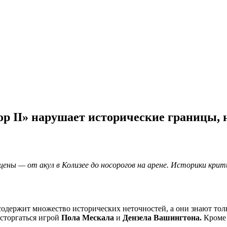
ор II» нарушает исторические границы, 
ны — от акул в Колизее до носорогов на арене. Историки кри
одержит множество исторических неточностей, а они знают толк
осторгаться игрой
Пола Мескала
и
Дензела Вашингтона.
Кроме 