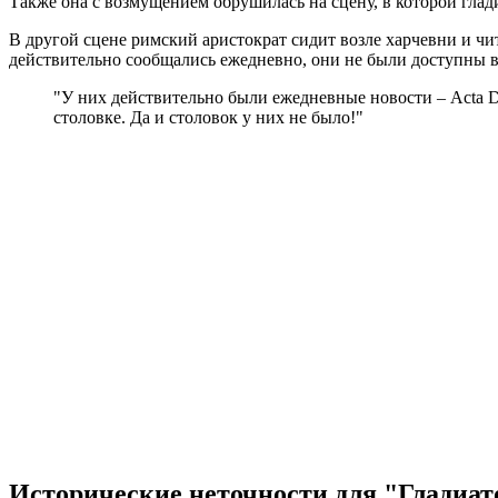
Также она с возмущением обрушилась на сцену, в которой глади
В другой сцене римский аристократ сидит возле харчевни и читае
действительно сообщались ежедневно, они не были доступны вс
"У них действительно были ежедневные новости – Acta D
столовке. Да и столовок у них не было!"
Исторические неточности для "Гладиат