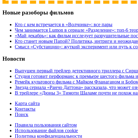
Новые разоборы фильмов
Кто с кем встречается в «Волчонке»: все пары
Чем занимается Lumon в сериале «Разделение»: топ-6 тео
«Май декабрь»: как фильм исследует разрушительные по
Кто станет новым Папой? Политика, интриги и неожида
Cмысл «Субстанции»: жуткий эксперимент или путь к с
Новости
Выпущен первый трейлер детективного триллера с Сирш
Студия готовит перформанс к премьере шестого фильма 
Ремейк культового фильма с Майком Фланаганом и Бобо
Звезда сериала «Ранчо Даттона» рассказала, что может оз
В трейлере «Дюны 3» Тимоти Шаламе почти не похож на
Карта сайта
Контакты
Поиск
Правила пользования сайтом
Использование файлов cookie
Политика конфиденциальности