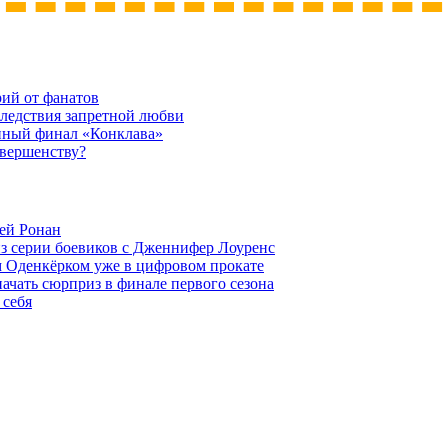
рий от фанатов
следствия запретной любви
нный финал «Конклава»
овершенству?
ей Ронан
из серии боевиков с Дженнифер Лоуренс
м Оденкёрком уже в цифровом прокате
начать сюрприз в финале первого сезона
 себя