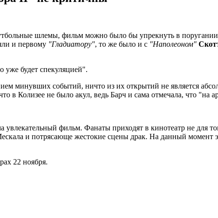
футбольные шлемы, фильм можно было бы упрекнуть в поругании
ляли и первому
"Гладиатору"
, то же было и с
"Наполеоном"
Скот
то уже будет спекуляцией".
ением минувших событий, ничто из их открытий не является абсо
то в Колизее не было акул, ведь Барч и сама отмечала, что "на 
ьма увлекательный фильм. Фанаты приходят в кинотеатр не для т
ескала и потрясающе жестокие сцены драк. На данный момент это
рах 22 ноября.