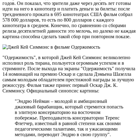
годов. Он показал, что зрители даже через десять лет готовы
идти на него в кинотеатр и платить деньги за билеты: после
трехдневного проката в 695 кинотеатрах США фильм собрал
578 000 долларов, то есть по 800 долларов с каждого
кинотеатра в среднем. Конечно, по сравнению со сборами
релиза десятилетней давности это мелочь, но далеко не каждая
картина способна сделать такой сбор при повторном показе.
"Одержимость", в которой Джей Кей Симмонс великолепно
исполнил роль тирана, пользуется огромным успехом и в
стриминге. После выхода на экраны "Одержимость" получила
14 номинаций на премию Оскар и сделала Дэмьена Шазелла
самым молодым обладателем престижной награды за лучшую
режиссуру. Фильм также принес первый Оскар Дж. К.
Симмонсу. Официальный синопсис картины:
"Эндрю Нейман – молодой и амбициозный
джазовый барабанщик, который стремится попасть
в элитную консерваторию на восточном
побережье. Преподаватель консерватории Теренс
Флетчер, известный в равной степени как своими
педагогическими талантами, так и ужасающими
методами, переводит Эндрю в свою группу".