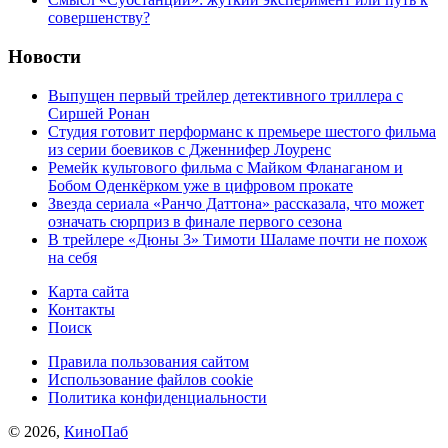
совершенству?
Новости
Выпущен первый трейлер детективного триллера с
Сиршей Ронан
Студия готовит перформанс к премьере шестого фильма
из серии боевиков с Дженнифер Лоуренс
Ремейк культового фильма с Майком Фланаганом и
Бобом Оденкёрком уже в цифровом прокате
Звезда сериала «Ранчо Даттона» рассказала, что может
означать сюрприз в финале первого сезона
В трейлере «Дюны 3» Тимоти Шаламе почти не похож
на себя
Карта сайта
Контакты
Поиск
Правила пользования сайтом
Использование файлов cookie
Политика конфиденциальности
© 2026,
КиноПаб