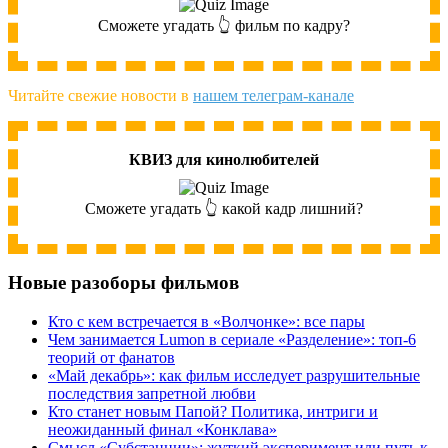
Сможете угадать 👆 фильм по кадру?
Читайте свежие новости в
нашем телеграм-канале
КВИЗ для кинолюбителей
Сможете угадать 👆 какой кадр лишний?
Новые разоборы фильмов
Кто с кем встречается в «Волчонке»: все пары
Чем занимается Lumon в сериале «Разделение»: топ-6
теорий от фанатов
«Май декабрь»: как фильм исследует разрушительные
последствия запретной любви
Кто станет новым Папой? Политика, интриги и
неожиданный финал «Конклава»
Cмысл «Субстанции»: жуткий эксперимент или путь к