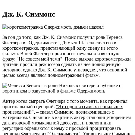
Дж. К. Симмонс
За год до того, как Дж. К. Симмонс получил роль Теренса
Флетчера в "Одержимости", Дэмьен Шазелл снял его в
короткометражке, представляющей одну сцену из этого
фильма. В ней Флетчер произносит печально известную
фразу: "Не совсем мой темп". После выхода короткометражки
зрители просили режиссера сделать из нее полноценную
историю, однако Дж. К. Симмонс утверждает, что основной
целью всегда являлся полнометражный фильм.
Актер хотел сыграть Флетчера с того момента, как прочитал
оригинальный сценарий.
"Это одно из самых гениальных
произведений"
, – сказал Симмонс, познакомившись с
материалом. Снявшись в картине, актер стал олицетворением
диктаторской музыкальной дрессуры, и поклонники
регулярно обращаются к нему с просьбой процитировать
реплики Флетчера из "Одержимости". Удивительно: Симмонс