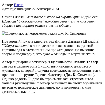
Автор:
Елена
Дата публикации:
27 сентября 2024
Спустя десять лет после выхода на экраны фильм Дэмьена
Шазелла "Одержимость" находит свой темп в кассовых
сборах в повторном релизе в честь юбилея.
Повторный показ в кинотеатрах фильма
Дэмьена Шазелла
"Одержимость"
в честь десятилетия со дня выхода этой
картины дал в отечественном прокате довольно высокие
сборы и подтвердил, что джаз – отнюдь не мертвый жанр.
Автор сценария и режиссер "Одержимости"
Майлз Теллер
сыграл в фильме роль Эндрю, начинающего джазового
музыканта, который получил возможность присоединиться к
престижной группе Теренса Флетчера (
Дж. К. Симмонс
).
Однако радость Эндрю быстро сменилась стрессом из-за
манеры руководства: Флетчер оказывает на своих музыкантов
не только психическое давление, но и применяет к ним
физическое насилие.