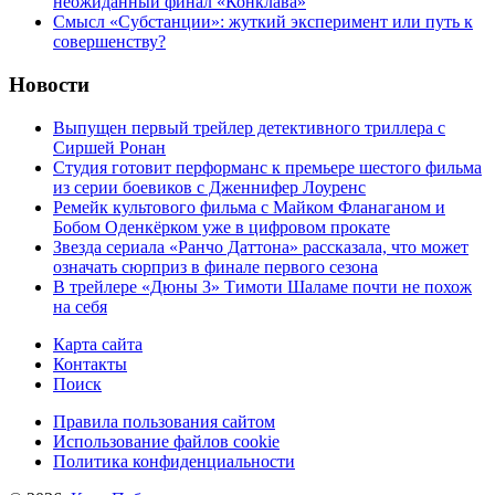
неожиданный финал «Конклава»
Cмысл «Субстанции»: жуткий эксперимент или путь к
совершенству?
Новости
Выпущен первый трейлер детективного триллера с
Сиршей Ронан
Студия готовит перформанс к премьере шестого фильма
из серии боевиков с Дженнифер Лоуренс
Ремейк культового фильма с Майком Фланаганом и
Бобом Оденкёрком уже в цифровом прокате
Звезда сериала «Ранчо Даттона» рассказала, что может
означать сюрприз в финале первого сезона
В трейлере «Дюны 3» Тимоти Шаламе почти не похож
на себя
Карта сайта
Контакты
Поиск
Правила пользования сайтом
Использование файлов cookie
Политика конфиденциальности