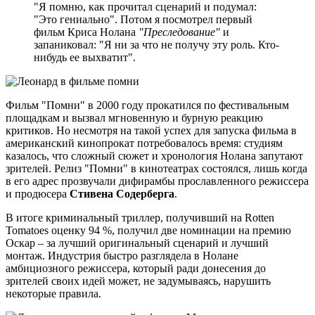
"Я помню, как прочитал сценарий и подумал:
"Это гениально". Потом я посмотрел первый
фильм Криса Нолана
"Преследование"
и
запаниковал: "Я ни за что не получу эту роль. Кто-
нибудь ее выхватит".
Фильм "Помни" в 2000 году прокатился по фестивальным
площадкам и вызвал мгновенную и бурную реакцию
критиков. Но несмотря на такой успех для запуска фильма в
американский кинопрокат потребовалось время: студиям
казалось, что сложный сюжет и хронология Нолана запутают
зрителей. Релиз "Помни" в кинотеатрах состоялся, лишь когда
в его адрес прозвучали дифирамбы прославленного режиссера
и продюсера
Стивена Содерберга
.
В итоге криминальный триллер, получивший на Rotten
Tomatoes оценку 94 %, получил две номинации на премию
Оскар – за лучший оригинальный сценарий и лучший
монтаж. Индустрия быстро разглядела в Нолане
амбициозного режиссера, который ради донесения до
зрителей своих идей может, не задумываясь, нарушить
некоторые правила.