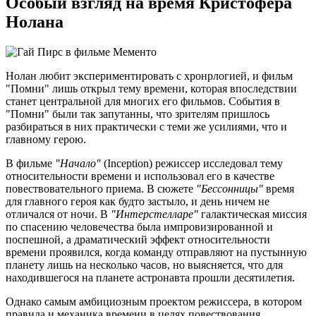
Особый взгляд на время Кристофера
Нолана
Нолан любит экспериментировать с хронрлогией, и фильм
"Помни" лишь открыл тему времени, которая впоследствии
станет центральной для многих его фильмов. События в
"Помни" были так запутанны, что зрителям пришлось
разбираться в них практически с теми же усилиями, что и
главному герою.
В фильме
"Начало"
(Inception) режиссер исследовал тему
относительности времени и использовал его в качестве
повествовательного приема. В сюжете
"Бессонницы"
время
для главного героя как будто застыло, и день ничем не
отличался от ночи. В
"Интерстелларе"
галактическая миссия
по спасению человечества была импровизированной и
поспешной, а драматический эффект относительности
времени проявился, когда команду отправляют на пустынную
планету лишь на несколько часов, но выясняется, что для
находившегося на планете астронавта прошли десятилетия.
Однако самым амбициозным проектом режиссера, в котором
правила и механика времени в целях повествования