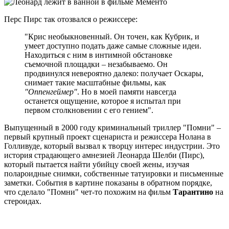
Перс Пирс так отозвался о режиссере:
"Крис необыкновенный. Он точен, как Кубрик, и
умеет доступно подать даже самые сложные идеи.
Находиться с ним в интимной обстановке
съемочной площадки – незабываемо. Он
продвинулся невероятно далеко: получает Оскары,
снимает такие масштабные фильмы, как
"Оппенгеймер"
. Но в моей памяти навсегда
останется ощущение, которое я испытал при
первом столкновении с его гением".
Выпущенный в 2000 году криминальный триллер "Помни" –
первый крупный проект сценариста и режиссера Нолана в
Голливуде, который вызвал к творцу интерес индустрии. Это
история страдающего амнезией Леонарда Шелби (Пирс),
который пытается найти убийцу своей жены, изучая
полароидные снимки, собственные татуировки и письменные
заметки. События в картине показаны в обратном порядке,
что сделало "Помни" чет-то похожим на фильм
Тарантино
на
стероидах.