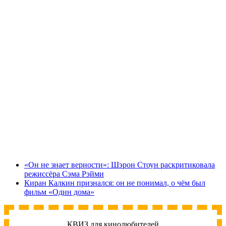
«Он не знает верности»: Шэрон Стоун раскритиковала
режиссёра Сэма Рэйми
Киран Калкин признался: он не понимал, о чём был
фильм «Один дома»
КВИЗ для кинолюбителей