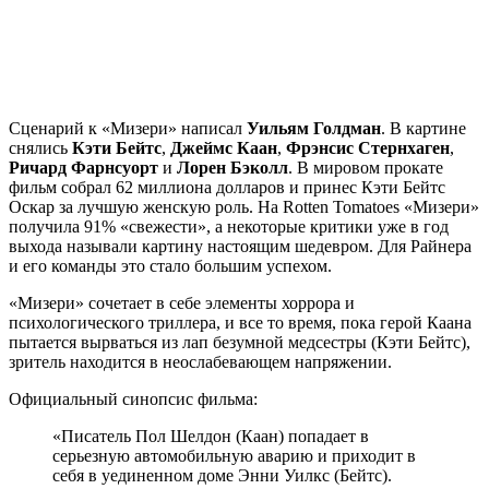
Сценарий к «Мизери» написал
Уильям Голдман
. В картине
снялись
Кэти Бейтс
,
Джеймс Каан
,
Фрэнсис Стернхаген
,
Ричард Фарнсуорт
и
Лорен Бэколл
. В мировом прокате
фильм собрал 62 миллиона долларов и принес Кэти Бейтс
Оскар за лучшую женскую роль. На Rotten Tomatoes «Мизери»
получила 91% «свежести», а некоторые критики уже в год
выхода называли картину настоящим шедевром. Для Райнера
и его команды это стало большим успехом.
«Мизери» сочетает в себе элементы хоррора и
психологического триллера, и все то время, пока герой Каана
пытается вырваться из лап безумной медсестры (Кэти Бейтс),
зритель находится в неослабевающем напряжении.
Официальный синопсис фильма:
«Писатель Пол Шелдон (Каан) попадает в
серьезную автомобильную аварию и приходит в
себя в уединенном доме Энни Уилкс (Бейтс).