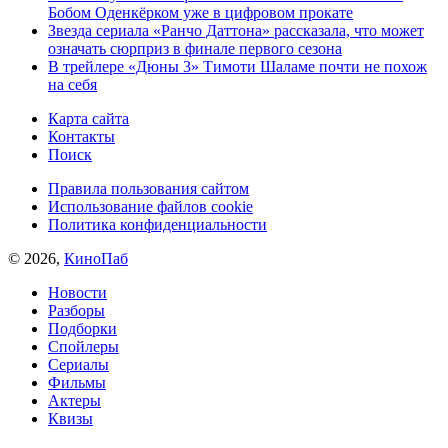
Бобом Оденкёрком уже в цифровом прокате
Звезда сериала «Ранчо Даттона» рассказала, что может
означать сюрприз в финале первого сезона
В трейлере «Дюны 3» Тимоти Шаламе почти не похож
на себя
Карта сайта
Контакты
Поиск
Правила пользования сайтом
Использование файлов cookie
Политика конфиденциальности
© 2026,
КиноПаб
Новости
Разборы
Подборки
Спойлеры
Сериалы
Фильмы
Актеры
Квизы