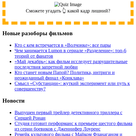
Сможете угадать 👆 какой кадр лишний?
Новые разоборы фильмов
Кто с кем встречается в «Волчонке»: все пары
Чем занимается Lumon в сериале «Разделение»: топ-6
теорий от фанатов
«Май декабрь»: как фильм исследует разрушительные
последствия запретной любви
Кто станет новым Папой? Политика, интриги и
неожиданный финал «Конклава»
Cмысл «Субстанции»: жуткий эксперимент или путь к
совершенству?
Новости
Выпущен первый трейлер детективного триллера с
Сиршей Ронан
Студия готовит перформанс к премьере шестого фильма
из серии боевиков с Дженнифер Лоуренс
Ремейк культового фильма с Майком Фланаганом и