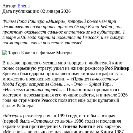
Автор:
Елена
Дата публикации:
02 января 2026
Фильм Роба Райнера «Мизери», который более чем три
десятилетия назад принес премию Оскар Кэти Бейтс, по-
прежнему оказывает сильное впечатление на аудиторию. 1
января 2026 года картина появится на Peacock, и ее смогут
посмотреть новые поколения зрителей.
В начале прошлого месяца мир творцов и любителей кино
понес серьезную утрату: ушел из жизни режиссер
Роб Райнер
.
Зрители благодарны прославленному кинематографисту за
множество прекрасных картин –
«Принцесса-невеста»
,
«
Когда Гарри встретил Салли…»
,
«Это — Spinal Tap»
,
«Несколько хороших парней»
… Поклонники прощаются с
мастером, пересматривая его лучшие работы, и в начале 2026
года на стриминге Peacock появится еще один культовый
фильм Райнера
«Мизери»
режиссер снял в 1990 году, и это была вторая
(первой была
«Останься со мной»
1986 года) и последняя
экранизация произведений
Стивена Кинга
в его карьере.
«Мизери» – довольно точная адаптация романа Кинга 1987