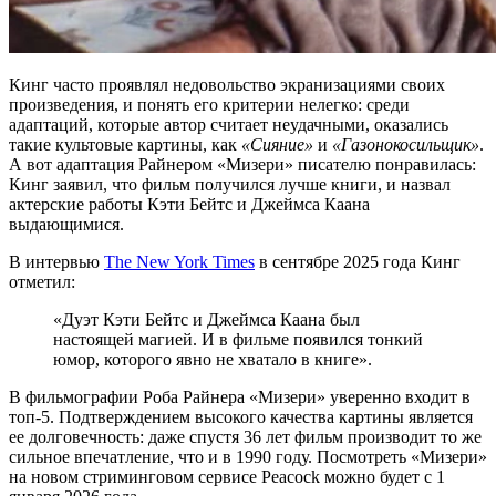
Кинг часто проявлял недовольство экранизациями своих
произведения, и понять его критерии нелегко: среди
адаптаций, которые автор считает неудачными, оказались
такие культовые картины, как
«Сияние»
и
«Газонокосильщик»
.
А вот адаптация Райнером «Мизери» писателю понравилась:
Кинг заявил, что фильм получился лучше книги, и назвал
актерские работы Кэти Бейтс и Джеймса Каана
выдающимися.
В интервью
The New York Times
в сентябре 2025 года Кинг
отметил:
«Дуэт Кэти Бейтс и Джеймса Каана был
настоящей магией. И в фильме появился тонкий
юмор, которого явно не хватало в книге».
В фильмографии Роба Райнера «Мизери» уверенно входит в
топ-5. Подтверждением высокого качества картины является
ее долговечность: даже спустя 36 лет фильм производит то же
сильное впечатление, что и в 1990 году. Посмотреть «Мизери»
на новом стриминговом сервисе Peacock можно будет с 1