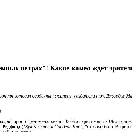
мных ветрах"! Какое камео ждет зрител
н приготовил особенный сюрприз: создатели шоу, Джордж Март
ветра"
просто феноменальный: 100% от критиков и 70% от зрите
т Редфорд
(
"Буч Кэссиди и Санденс Кид"
,
"Самородок"
). В трет
телей индустрии.