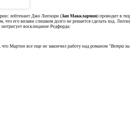
ерии: лейтенант Джо Липхорн (
Зан Маккларнон
) проводит в тю
 что его визави слишком долго не решается сделать ход. Липхор
о интригует восклицание Редфорда:
, что Мартин все еще не закончил работу над романом
"Ветра з