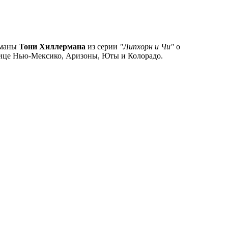
оманы
Тони Хиллермана
из серии
"Липхорн и Чи"
о
анице Нью-Мексико, Аризоны, Юты и Колорадо.