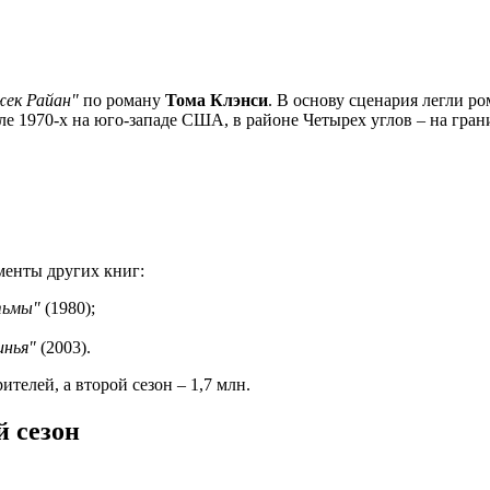
ек Райан"
по роману
Тома Клэнси
. В основу сценария легли р
але 1970-х на юго-западе США, в районе Четырех углов – на гр
менты других книг:
тьмы"
(1980);
инья"
(2003).
ителей, а второй сезон – 1,7 млн.
 сезон