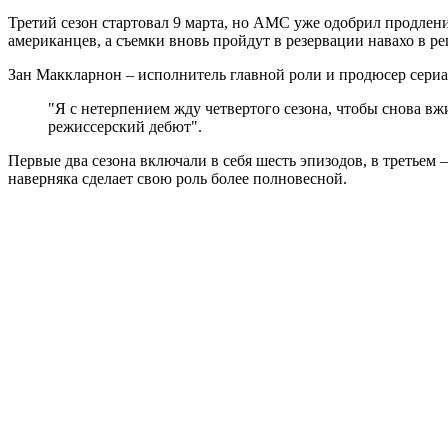
Третий сезон стартовал 9 марта, но AMC уже одобрил продлени
американцев, а съемки вновь пройдут в резервации навахо в р
Зан Маккларнон – исполнитель главной роли и продюсер сериал
"Я с нетерпением жду четвертого сезона, чтобы снова вжи
режиссерский дебют".
Первые два сезона включали в себя шесть эпизодов, в третьем –
наверняка сделает свою роль более полновесной.