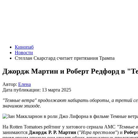
Кинопаб
Новости
Стеллан Скарсгард считает притязания Трампа
Джордж Мартин и Роберт Редфорд в "Те
Автор:
Елена
Дата публикации:
13 марта 2025
"Темные ветра" продолжают набирать обороты, а третий сезо
значимом эпизоде.
На Rotten Tomatoes рейтинг у хитового сериала AMC
"Темные 
занимаются
Джордж Р. Р. Мартин
(
"Игра престолов"
) и
Робер
премьерном эпизоде они увидят обоих легендарных представи