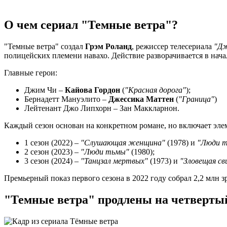
О чем сериал "Темные ветра"?
"Темные ветра" создал
Грэм Роланд
, режиссер телесериала
"Дж
полицейских племени навахо. Действие разворачивается в нач
Главные герои:
Джим Чи –
Кайова Гордон
(
"Красная дорога"
);
Бернадетт Мануэлито –
Джессика Маттен
(
"Граница"
)
Лейтенант Джо Липхорн – Зан Маккларнон.
Каждый сезон основан на конкретном романе, но включает эле
1 сезон (2022) –
"Слушающая женщина"
(1978) и
"Люди 
2 сезон (2023) –
"Люди тьмы"
(1980);
3 сезон (2024) –
"Танцзал мертвых"
(1973) и
"Зловещая св
Премьерный показ первого сезона в 2022 году собрал 2,2 млн зр
"Темные ветра" продлены на четвертый