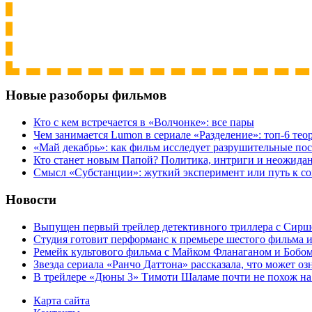
Новые разоборы фильмов
Кто с кем встречается в «Волчонке»: все пары
Чем занимается Lumon в сериале «Разделение»: топ-6 тео
«Май декабрь»: как фильм исследует разрушительные по
Кто станет новым Папой? Политика, интриги и неожида
Cмысл «Субстанции»: жуткий эксперимент или путь к с
Новости
Выпущен первый трейлер детективного триллера с Сирш
Студия готовит перформанс к премьере шестого фильма 
Ремейк культового фильма с Майком Фланаганом и Бобо
Звезда сериала «Ранчо Даттона» рассказала, что может оз
В трейлере «Дюны 3» Тимоти Шаламе почти не похож на
Карта сайта