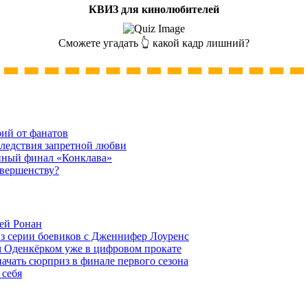
КВИЗ для кинолюбителей
Сможете угадать 👆 какой кадр лишний?
рий от фанатов
следствия запретной любви
нный финал «Конклава»
овершенству?
ей Ронан
из серии боевиков с Дженнифер Лоуренс
м Оденкёрком уже в цифровом прокате
начать сюрприз в финале первого сезона
 себя