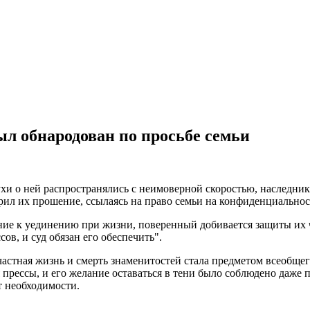
л обнародован по просьбе семьи
хи о ней распространялись с неимоверной скоростью, наследник
орил их прошение, ссылаясь на право семьи на конфиденциальнос
е к уединению при жизни, поверенный добивается защиты их ча
ов, и суд обязан его обеспечить".
частная жизнь и смерть знаменитостей стала предметом всеобще
прессы, и его желание оставаться в тени было соблюдено даже п
т необходимости.