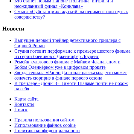
Кто станет новым Папой? Политика, интриги и
неожиданный финал «Конклава»
Cмысл «Субстанции»: жуткий эксперимент или путь к
совершенству?
Новости
Выпущен первый трейлер детективного триллера с
Сиршей Ронан
Студия готовит перформанс к премьере шестого фильма
из серии боевиков с Дженнифер Лоуренс
Ремейк культового фильма с Майком Фланаганом и
Бобом Оденкёрком уже в цифровом прокате
Звезда сериала «Ранчо Даттона» рассказала, что может
означать сюрприз в финале первого сезона
В трейлере «Дюны 3» Тимоти Шаламе почти не похож
на себя
Карта сайта
Контакты
Поиск
Правила пользования сайтом
Использование файлов cookie
Политика конфиденциальности