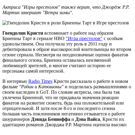
Актриса "Игры престолов" также верит, что Джордж Р.Р.
Мартин завершит "Ветра зимы".
Гвендолин Кристи
вспоминает о работе над образом
Бриенны Тарт в сериале HBO
"Игра престолов"
с особым
удовольствием. Она получила эту роль в 2011 году и
дебютировала в образе высокорослой воительницы во втором
сезоне сериала. Несмотря на неоднозначные оценки фанатов
финального сезона, Бриенна оставалась неизменной
любимицей зрителей, и многие считают историю ее
персонажа самой интересной.
В интервью
Radio Times
Кристи рассказала о работе в новом
фильме
"Робин и Капюшоны"
и поделилась размышлениями о
своем наследии в GoT. По словам актрисы, она была так
увлечена Бриенной, что не придавала значения реакции
фанатов на развитие сюжета, будь она положительной или
отрицательной. И хотя после 8-го и последнего сезона
большая часть поклонников негативно отзывается о работе
шоураннеров
Дэвида Бениоффа
и
Дэна Вайса
, Кристи их
адаптацию романов Джорджа Р.Р. Мартина оценила высоко: