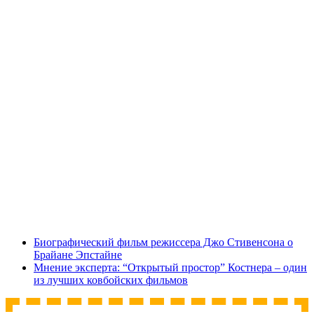
Биографический фильм режиссера Джо Стивенсона о
Брайане Эпстайне
Мнение эксперта: “Открытый простор” Костнера – один
из лучших ковбойских фильмов