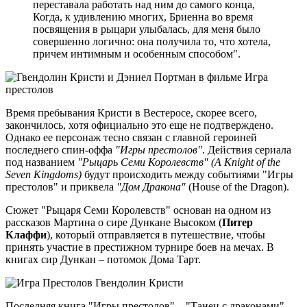
переставала работать над ним до самого конца,
Когда, к удивлению многих, Бриенна во время
посвящения в рыцари улыбалась, для меня было
совершенно логично: она получила то, что хотела,
причем интимным и особенным способом".
Время пребывания Кристи в Вестеросе, скорее всего,
закончилось, хотя официально это еще не подтверждено.
Однако ее персонаж тесно связан с главной героиней
последнего спин-оффа
"Игры престолов"
. Действия сериала
под названием
"Рыцарь Семи Королевств" (A Knight of the
Seven Kingdoms)
будут происходить между событиями "Игры
престолов" и приквела
"Дом Дракона"
(House of the Dragon).
Сюжет "Рыцаря Семи Королевств" основан на одном из
рассказов Мартина о сире Дункане Высоком (
Питер
Клаффи
), который отправляется в путешествие, чтобы
принять участие в престижном турнире боев на мечах. В
книгах сир Дункан – потомок Дома Тарт.
Последняя книга "Игры престолов" – "Танец с драконами" –