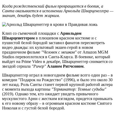
Когда рождественский фильм превращается в боевик, а
Санта оказывается в исполнении Арнольда Шварценеггера —
значит, декабрь будет жарким.
Клип со съемочной площадки с
Арнольдом
Шварценеггером
в плюшевом красном костюме и с
пушистой белой бородой заставил фанатов пересмотреть
видео дважды: их культовый экшен-герой в новом
праздничном фильме
"Человек с мешком"
от Amazon MGM
Studios перевоплотился в Санта-Клауса. В боевике, который
выйдет на Prime Video в декабре, Шварценеггер снимается со
звездой сериала
"Ричер"
Аланом Ритчсоном
.
Шварценеггер играл в новогоднем фильме всего один раз – в
комедии "Подарок на Рождество" (1996), и было это около 30
лет назад. Роль Санты станет первой крупной работой актера
с момента выхода картины
"Терминатор: Темные судьбы"
(2019). Однако тем, кто ожидает увидеть привычного
мускулистого Арни с жестким взглядом, придется привыкать
к его новому образу – в огромным красном костюме Святого
Николая и с густой белой бородой.