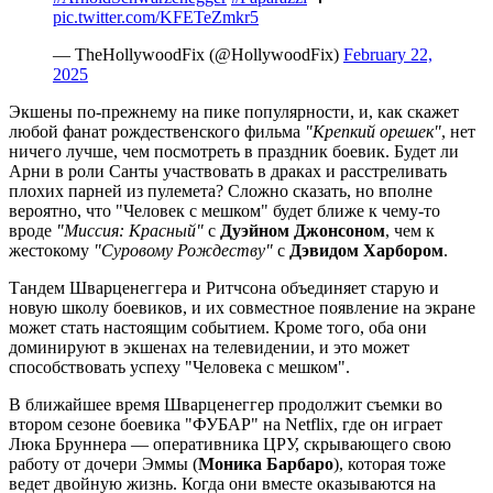
pic.twitter.com/KFETeZmkr5
— TheHollywoodFix (@HollywoodFix)
February 22,
2025
Экшены по-прежнему на пике популярности, и, как скажет
любой фанат рождественского фильма
"Крепкий орешек"
, нет
ничего лучше, чем посмотреть в праздник боевик. Будет ли
Арни в роли Санты участвовать в драках и расстреливать
плохих парней из пулемета? Сложно сказать, но вполне
вероятно, что "Человек с мешком" будет ближе к чему-то
вроде
"Миссия: Красный"
с
Дуэйном Джонсоном
, чем к
жестокому
"Суровому Рождеству"
с
Дэвидом Харбором
.
Тандем Шварценеггера и Ритчсона объединяет старую и
новую школу боевиков, и их совместное появление на экране
может стать настоящим событием. Кроме того, оба они
доминируют в экшенах на телевидении, и это может
способствовать успеху "Человека с мешком".
В ближайшее время Шварценеггер продолжит съемки во
втором сезоне боевика "ФУБАР" на Netflix, где он играет
Люка Бруннера — оперативника ЦРУ, скрывающего свою
работу от дочери Эммы (
Моника Барбаро
), которая тоже
ведет двойную жизнь. Когда они вместе оказываются на