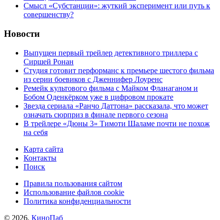
Cмысл «Субстанции»: жуткий эксперимент или путь к
совершенству?
Новости
Выпущен первый трейлер детективного триллера с
Сиршей Ронан
Студия готовит перформанс к премьере шестого фильма
из серии боевиков с Дженнифер Лоуренс
Ремейк культового фильма с Майком Фланаганом и
Бобом Оденкёрком уже в цифровом прокате
Звезда сериала «Ранчо Даттона» рассказала, что может
означать сюрприз в финале первого сезона
В трейлере «Дюны 3» Тимоти Шаламе почти не похож
на себя
Карта сайта
Контакты
Поиск
Правила пользования сайтом
Использование файлов cookie
Политика конфиденциальности
© 2026,
КиноПаб