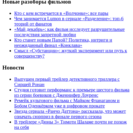
Новые разоборы фильмов
Кто с кем встречается в «Волчонке»: все пары
Чем занимается Lumon в сериале «Разделение»: топ-6
теорий от фанатов
«Май декабрь»: как фильм исследует разрушительные
последствия запретной любви
Кто станет новым Папой? Политика, интриги и
неожиданный финал «Конклава»
Cмысл «Субстанции»: жуткий эксперимент или путь к
совершенству?
Новости
Выпущен первый трейлер детективного триллера с
Сиршей Ронан
Студия готовит перформанс к премьере шестого фильма
из серии боевиков с Дженнифер Лоуренс
Ремейк культового фильма с Майком Фланаганом и
Бобом Оденкёрком уже в цифровом прокате
Звезда сериала «Ранчо Даттона» рассказала, что может
означать сюрприз в финале первого сезона
В трейлере «Дюны 3» Тимоти Шаламе почти не похож
на себя