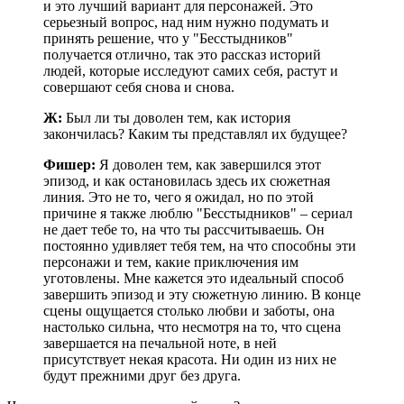
и это лучший вариант для персонажей. Это
серьезный вопрос, над ним нужно подумать и
принять решение, что у "Бесстыдников"
получается отлично, так это рассказ историй
людей, которые исследуют самих себя, растут и
совершают себя снова и снова.
Ж:
Был ли ты доволен тем, как история
закончилась? Каким ты представлял их будущее?
Фишер:
Я доволен тем, как завершился этот
эпизод, и как остановилась здесь их сюжетная
линия. Это не то, чего я ожидал, но по этой
причине я также люблю "Бесстыдников" – сериал
не дает тебе то, на что ты рассчитываешь. Он
постоянно удивляет тебя тем, на что способны эти
персонажи и тем, какие приключения им
уготовлены. Мне кажется это идеальный способ
завершить эпизод и эту сюжетную линию. В конце
сцены ощущается столько любви и заботы, она
настолько сильна, что несмотря на то, что сцена
завершается на печальной ноте, в ней
присутствует некая красота. Ни один из них не
будут прежними друг без друга.