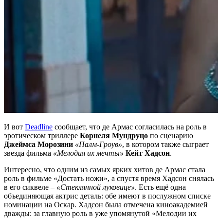
И вот
Deadline
сообщает, что де Армас согласилась на роль в
эротическом триллере
Корнеля Мундруцо
по сценарию
Джеймса Морозини
«Палм-Гроув»
, в котором также сыграет
звезда фильма
«Мелодия их мечты»
Кейт Хадсон
.
Интересно, что одним из самых ярких хитов де Армас стала
роль в фильме «Достать ножи», а спустя время Хадсон снялась
в его сиквеле –
«Стеклянной луковице»
. Есть ещё одна
объединяющая актрис деталь: обе имеют в послужном списке
номинации на Оскар. Хадсон была отмечена киноакадемией
дважды: за главную роль в уже упомянутой «Мелодии их