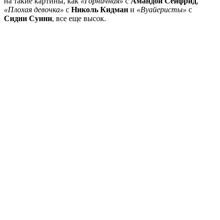
на такие картины, как
«Горничная»
с
Амандой Сейфрид
,
«Плохая девочка»
с
Николь Кидман
и
«Вуайеристы»
с
Сидни Суини
, все еще высок.