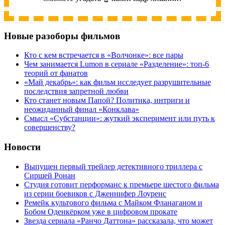
Новые разоборы фильмов
Кто с кем встречается в «Волчонке»: все пары
Чем занимается Lumon в сериале «Разделение»: топ-6
теорий от фанатов
«Май декабрь»: как фильм исследует разрушительные
последствия запретной любви
Кто станет новым Папой? Политика, интриги и
неожиданный финал «Конклава»
Cмысл «Субстанции»: жуткий эксперимент или путь к
совершенству?
Новости
Выпущен первый трейлер детективного триллера с
Сиршей Ронан
Студия готовит перформанс к премьере шестого фильма
из серии боевиков с Дженнифер Лоуренс
Ремейк культового фильма с Майком Фланаганом и
Бобом Оденкёрком уже в цифровом прокате
Звезда сериала «Ранчо Даттона» рассказала, что может