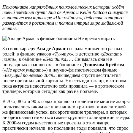
Поклонников напряжённых психологических историй ждёт
новый звёздный дуэт: Ана де Армас и Кейт Хадсон снимутся
в эротическом триллере «Палм-Гроув», действие которого
развернётся в роскошном и полном интриг мире майамской
элиты.
За свою карьеру
Ана де Армас
сыграла множество разных
ролей: в фильме ужасов
«Тук-тук»
, в детективе
«Достать
ножи»
, в байопике
«Блондинка»
… Снималась она и в
популярных франшизах – в бондиане с
Дэниелом Крейгом
(
«Не время умирать»
) и научно-фантастическом фильме
«Бегущий по лезвию 2049»
, вышедшем спустя десятилетия
после оригинальной картины. Но есть один жанр, в котором
пока актриса недостаточно себя проявила — в эротическом
триллере, который сегодня как раз на подъёме.
В 70-х, 80-х и 90-х годах прошлого столетия не многие жанры
пользовались таким же признанием критиков и имели такой
же финансовый успех, как эротические триллеры, в которых
не брезговали сниматься самые крупные голливудские звезды.
К 2000-м годам качественные проекты в этом жанре
практически исчезли, но последние годы показали, что спрос