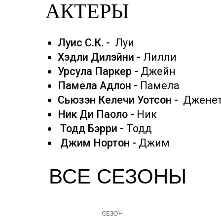
АКТЕРЫ
Луис С.К. -
Луи
Хэдли Дилэйни -
Лилли
Урсула Паркер -
Джейн
Памела Адлон -
Памела
Сьюзэн Келечи Уотсон -
Джене
Ник Ди Паоло -
Ник
Тодд Бэрри -
Тодд
Джим Нортон -
Джим
ВСЕ СЕЗОНЫ
СЕЗОН