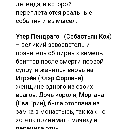
легенда, в которой
переплетаются реальные
события и вымысел.
Утер Пендрагон
(
Себастьян Кох
)
– великий завоеватель и
правитель обширных земель
бриттов после смерти первой
супруги женился вновь на
Игрэйн
(
Клэр Форлани
) –
женщине одного из своих
врагов. Дочь короля,
Моргана
(
Ева Грин
), была отослана из
замка в монастырь, так как не
хотела принимать мачеху и
перечила отцу.