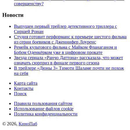
совершенству?
Новости
Выпущен первый трейлер детективного триллера с
Сиршей Ронан
Студия готовит перформанс к премьере шестого фильма
из серии боевиков с Дженнифер Лоуренс
Ремейк культового фильма с Майком Фланаганом и
Бобом Оденкёрком уже в цифровом прокате
Звезда сериала «Ранчо Даттона» рассказала, что может
означать сюрприз в финале первого сезона
В трейлере «Дюны 3» Тимоти Шаламе почти не похож
на себя
Карта сайта
Контакты
Поиск
Правила пользования сайтом
Использование файлов cookie
Политика конфиденциальности
© 2026,
КиноПаб