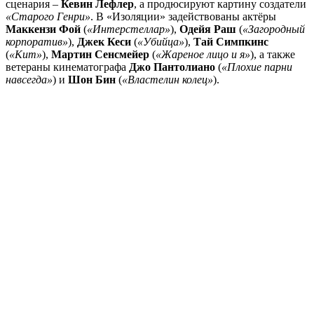
сценария –
Кевин Лефлер
, а продюсируют картину создатели
«Старого Генри»
. В «Изоляции» задействованы актёры
Маккензи Фой
(
«Интерстеллар»
),
Одейя Раш
(
«Загородный
корпоратив»
),
Джек Кеси
(
«Убийца»
),
Тай Симпкинс
(
«Кит»
),
Мартин Сенсмейер
(
«Жареное лицо и я»
), а также
ветераны кинематографа
Джо Пантолиано
(
«Плохие парни
навсегда»
) и
Шон Бин
(
«Властелин колец»
).