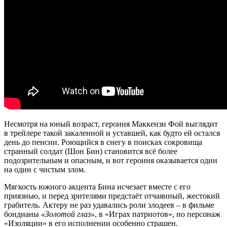
Несмотря на юный возраст, героиня Маккензи Фой выглядит
в трейлере такой закаленной и уставшей, как будто ей остался
день до пенсии. Роющийся в снегу в поисках сокровища
странный солдат (Шон Бин) становится всё более
подозрительным и опасным, и вот героиня оказывается один
на один с чистым злом.
Мягкость южного акцента Бина исчезает вместе с его
приязнью, и перед зрителями предстаёт отчаянный, жестокий
грабитель. Актеру не раз удавались роли злодеев – в фильме
бондианы
«Золотой глаз»
, в «Играх патриотов», но персонаж
«Изоляции» в его исполнении особенно страшен.