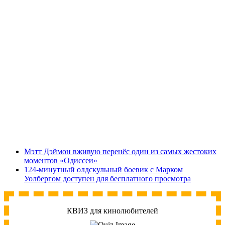
Мэтт Дэймон вживую перенёс один из самых жестоких
моментов «Одиссеи»
124-минутный олдскульный боевик с Марком
Уолбергом доступен для бесплатного просмотра
КВИЗ для кинолюбителей