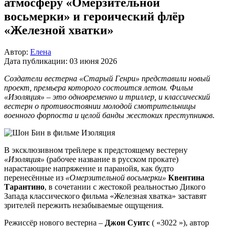
атмосферу «Омерзительной
восьмерки» и героический флёр
«Железной хватки»
Автор:
Елена
Дата публикации:
03 июня 2026
Создатели вестерна «Старый Генри» представили новый
проект, премьера которого состоится летом. Фильм
«Изоляция» – это одновременно и триллер, и классический
вестерн о противостоянии молодой смотрительницы
военного форпоста и целой банды жестоких преступников.
В эксклюзивном трейлере к предстоящему вестерну
«Изоляция»
(рабочее название в русском прокате)
нарастающие напряжение и паранойя, как будто
перенесённые из
«Омерзительной восьмерки»
Квентина
Тарантино
, в сочетании с жестокой реальностью Дикого
Запада классического фильма «Железная хватка» заставят
зрителей пережить незабываемые ощущения.
Режиссёр нового вестерна –
Джон Суитс
( «3022 »), автор