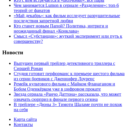
Кто с кем встречается в «Волчонке»: все пары
Чем занимается Lumon в сериале «Разделение»: топ-6
теорий от фанатов
«Май декабрь»: как фильм исследует разрушительные
последствия запретной любви
Кто станет новым Папой? Политика, интриги и
неожиданный финал «Конклава»
Cмысл «Субстанции»: жуткий эксперимент или путь к
совершенству?
Новости
Выпущен первый трейлер детективного триллера с
Сиршей Ронан
Студия готовит перформанс к премьере шестого фильма
из серии боевиков с Дженнифер Лоуренс
Ремейк культового фильма с Майком Фланаганом и
Бобом Оденкёрком уже в цифровом прокате
Звезда сериала «Ранчо Даттона» рассказала, что может
означать сюрприз в финале первого сезона
В трейлере «Дюны 3» Тимоти Шаламе почти не похож
на себя
Карта сайта
Контакты