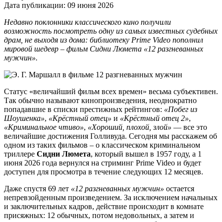
Дата публикации:
09 июня 2026
Недавно поклонники классического кино получили
возможность посмотреть одну из самых известных судебных
драм, не выходя из дома: библиотеку Prime Video пополнил
мировой шедевр – фильм Сидни Люмета «12 разгневанных
мужчин».
Статус «величайший фильм всех времен» весьма субъективен.
Так обычно называют кинопроизведения, неоднократно
попадавшие в списки престижных рейтингов:
«Побег из
Шоушенка»
,
«Крёстный отец»
и
«Крёстный отец 2»
,
«Криминальное чтиво»
,
«Хороший, плохой, злой»
— все это
величайшие достижения Голливуда. Сегодня мы расскажем об
одном из таких фильмов – о классическом криминальном
триллере
Сидни Люмета
, который вышел в 1957 году, а 1
июня 2026 года вернулся на стриминг Prime Video и будет
доступен для просмотра в течение следующих 12 месяцев.
Даже спустя 69 лет
«12 разгневанных мужчин»
остается
непревзойденным произведением. За исключением начальных
и заключительных кадров, действие происходит в комнате
присяжных: 12 обычных, потом недовольных, а затем и