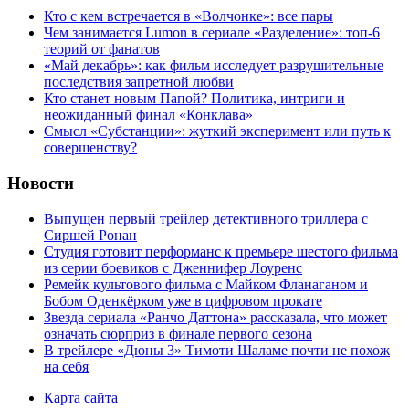
Кто с кем встречается в «Волчонке»: все пары
Чем занимается Lumon в сериале «Разделение»: топ-6
теорий от фанатов
«Май декабрь»: как фильм исследует разрушительные
последствия запретной любви
Кто станет новым Папой? Политика, интриги и
неожиданный финал «Конклава»
Cмысл «Субстанции»: жуткий эксперимент или путь к
совершенству?
Новости
Выпущен первый трейлер детективного триллера с
Сиршей Ронан
Студия готовит перформанс к премьере шестого фильма
из серии боевиков с Дженнифер Лоуренс
Ремейк культового фильма с Майком Фланаганом и
Бобом Оденкёрком уже в цифровом прокате
Звезда сериала «Ранчо Даттона» рассказала, что может
означать сюрприз в финале первого сезона
В трейлере «Дюны 3» Тимоти Шаламе почти не похож
на себя
Карта сайта