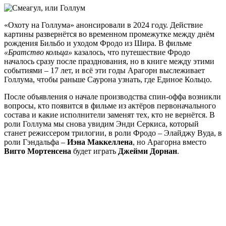
«Охоту на Голлума» анонсировали в 2024 году. Действие
картины развернётся во временном промежутке между днём
рождения Бильбо и уходом Фродо из Шира. В фильме
«Братство кольца»
казалось, что путешествие Фродо
началось сразу после празднования, но в книге между этими
событиями – 17 лет, и всё эти годы Арагорн выслеживает
Голлума, чтобы раньше Саурона узнать, где Единое Кольцо.
После объявления о начале производства спин-оффа возникли
вопросы, кто появится в фильме из актёров первоначального
состава и какие исполнители заменят тех, кто не вернётся. В
роли Голлума мы снова увидим Энди Серкиса, который
станет режиссером трилогии, в роли Фродо – Элайджу Вуда, в
роли Гэндальфа –
Иэна Маккеллена
, но Арагорна вместо
Вигго Мортенсена
будет играть
Джейми Дорнан
.