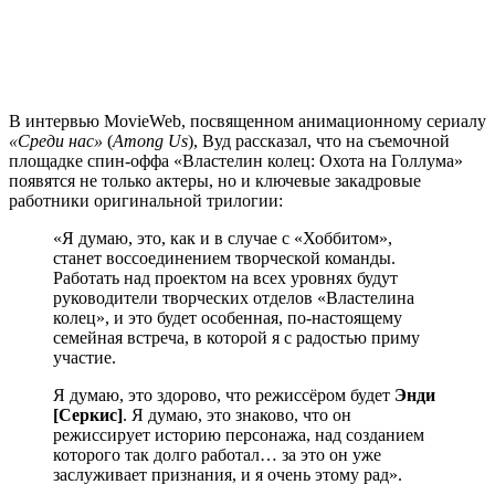
В интервью MovieWeb, посвященном анимационному сериалу
«Среди нас»
(
Among Us
), Вуд рассказал, что на съемочной
площадке спин-оффа «Властелин колец: Охота на Голлума»
появятся не только актеры, но и ключевые закадровые
работники оригинальной трилогии:
«Я думаю, это, как и в случае с «Хоббитом»,
станет воссоединением творческой команды.
Работать над проектом на всех уровнях будут
руководители творческих отделов «Властелина
колец», и это будет особенная, по-настоящему
семейная встреча, в которой я с радостью приму
участие.
Я думаю, это здорово, что режиссёром будет
Энди
[Серкис]
. Я думаю, это знаково, что он
режиссирует историю персонажа, над созданием
которого так долго работал… за это он уже
заслуживает признания, и я очень этому рад».