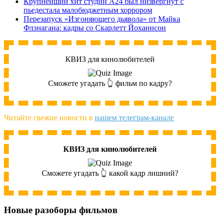
Крупнейший хит студии A24 был низвергнут с
пьедестала малобюджетным хоррором
Перезапуск «Изгоняющего дьявола» от Майка
Флэнагана: кадры со Скарлетт Йоханнсон
КВИЗ для кинолюбителей
Сможете угадать 👆 фильм по кадру?
Читайте свежие новости в
нашем телеграм-канале
КВИЗ для кинолюбителей
Сможете угадать 👆 какой кадр лишний?
Новые разоборы фильмов