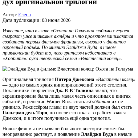
дух оригинальной трилогии
Автор:
Елена
Дата публикации:
08 июня 2026
Известие, что в главе «Охота на Голлума» любимых героев
сыграют уже знакомые актёры и что проектом занимаются
создатели первых фильмов франшизы, вызвало у фанатов
огромный подъём. По мнению Элайджи Вуда, в новом
приключении будет то, чего зрителям недоставало в
«Хоббите»: духа творческой семьи «Властелина колец».
Оригинальная трилогия
Питера Джексона
«Властелин колец»
— одно из самых ярких киноприключений этого столетия.
Поклонники творчества
Дж. Р. Р. Толкина
знают, что
экранизирована была лишь малая часть описанных в книгах
событий, и решение Warner Bros. снять
«Хоббита»
их не
удивило. Режиссёром главы из двух частей должен был стать
Гильермо дель Торо
, но после его отказа за работу взялся
Джексон, и в итоге получилась ещё одна трилогия.
Новые фильмы не вызвали большого восторга: сюжет был
неоправданно растянут, а появление
Элайджи Вуда
в начале