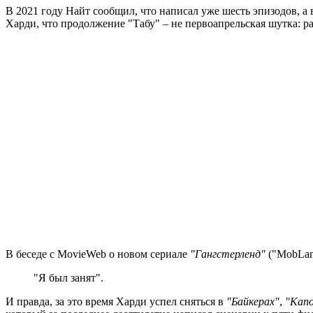
В 2021 году Найт сообщил, что написал уже шесть эпизодов, а
Харди, что продолжение "Табу" – не первоапрельская шутка: ра
В беседе с MovieWeb о новом сериале
"Гангстерленд"
("MobLan
"Я был занят".
И правда, за это время Харди успел сняться в
"Байкерах"
,
"Капо