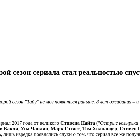
ой сезон сериала стал реальностью спус
ой сезон "Табу" не мог появиться раньше. 8 лет ожидания – и 
риал 2017 года от великого
Стивена Найта
(
"Острые козырьки
и Бакли
,
Уна Чаплин
,
Марк Гэтисс
,
Том Холландер
,
Стивен 
ь, лишь изредка появлялись слухи о том, что сериал все же полу