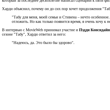
который за последнее десятилетие написал сценарии к пяти фи
Харди объяснил, почему он до сих пор хочет продолжения "Таб
"Табу для меня, моей семьи и Стивена – нечто особенное
отложить. Но как только появится время, я очень хочу к н
В интервью с MovieWeb принимал участие и
Пэдди Консидай
сезоне "Табу", Харди ответил за него:
"Надеюсь, да. Это было бы здорово".