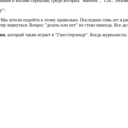
льмам и восьми сериалам, среди которых
"Видеть"
,
"САС: Неизв
у":
. Мы хотели подойти к этому правильно. Последние семь лет я 
ему вернуться. Вопрос "делать или нет" не стоял никогда. Все дел
ном
, который также играет в "Гангстерленде". Когда журналисты