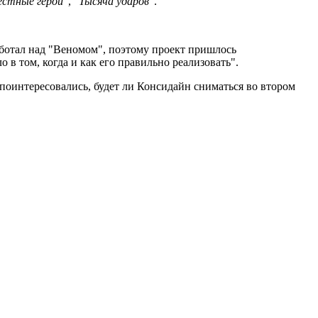
естные герои"
,
"Тысяча ударов"
.
работал над "Веномом", поэтому проект пришлось
о в том, когда и как его правильно реализовать".
 поинтересовались, будет ли Консидайн сниматься во втором