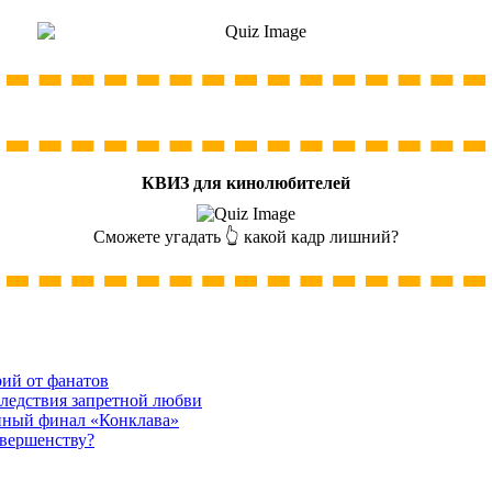
КВИЗ для кинолюбителей
Сможете угадать 👆 какой кадр лишний?
рий от фанатов
следствия запретной любви
нный финал «Конклава»
овершенству?