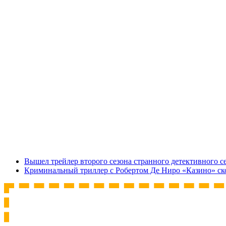
Вышел трейлер второго сезона странного детективного 
Криминальный триллер с Робертом Де Ниро «Казино» ск