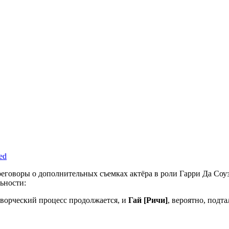
ed
ереговоры о дополнительных съемках актёра в роли Гарри Да Соуз
ьности:
 творческий процесс продолжается, и
Гай [Ричи]
, вероятно, подт