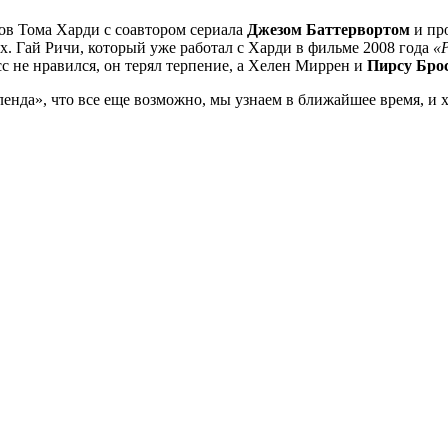
тов Тома Харди с соавтором сериала
Джезом Баттервортом
и пр
х. Гай Ричи, который уже работал с Харди в фильме 2008 года
«
с не нравился, он терял терпение, а Хелен Миррен и
Пирсу Бро
ленда», что все еще возможно, мы узнаем в ближайшее время, и 