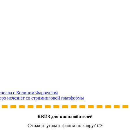
сериала с Колином Фарреллом
оро исчезнет со стриминговой платформы
КВИЗ для кинолюбителей
Сможете угадать фильм по кадру? 👉