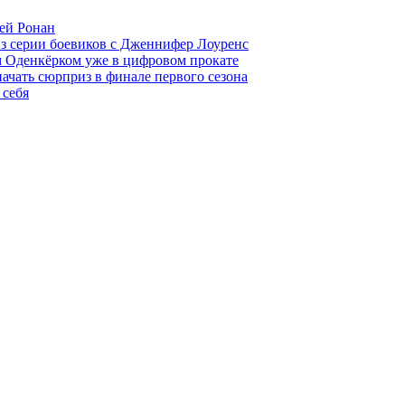
ей Ронан
из серии боевиков с Дженнифер Лоуренс
м Оденкёрком уже в цифровом прокате
начать сюрприз в финале первого сезона
 себя