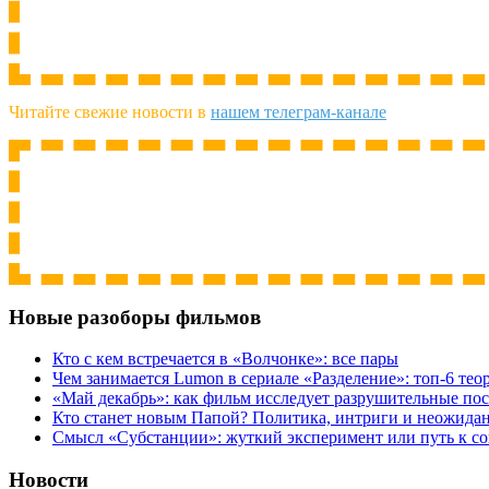
Читайте свежие новости в
нашем телеграм-канале
Новые разоборы фильмов
Кто с кем встречается в «Волчонке»: все пары
Чем занимается Lumon в сериале «Разделение»: топ-6 тео
«Май декабрь»: как фильм исследует разрушительные по
Кто станет новым Папой? Политика, интриги и неожида
Cмысл «Субстанции»: жуткий эксперимент или путь к с
Новости