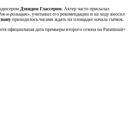
одюсером
Дэвидом Глассером
. Актер часто присылал
Рок-н-рольщик»
, учитывал его рекомендации и на ходу вносил
снану
приходилось часами ждать на площадке начала съёмок.
хотя официальная дата премьеры второго сезона на Paramount+