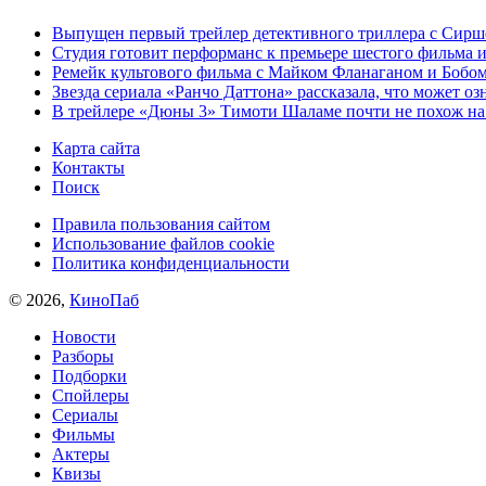
Выпущен первый трейлер детективного триллера с Сирш
Студия готовит перформанс к премьере шестого фильма 
Ремейк культового фильма с Майком Фланаганом и Бобо
Звезда сериала «Ранчо Даттона» рассказала, что может оз
В трейлере «Дюны 3» Тимоти Шаламе почти не похож на
Карта сайта
Контакты
Поиск
Правила пользования сайтом
Использование файлов cookie
Политика конфиденциальности
© 2026,
КиноПаб
Новости
Разборы
Подборки
Спойлеры
Сериалы
Фильмы
Актеры
Квизы