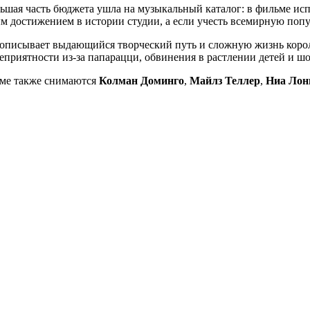
ьшая часть бюджета ушла на музыкальный каталог: в фильме исп
м достижением в истории студии, а если учесть всемирную попу
описывает выдающийся творческий путь и сложную жизнь короля 
еприятности из-за папарацци, обвинения в растлении детей и ш
ьме также снимаются
Колман Доминго
,
Майлз Теллер
,
Ниа Лон