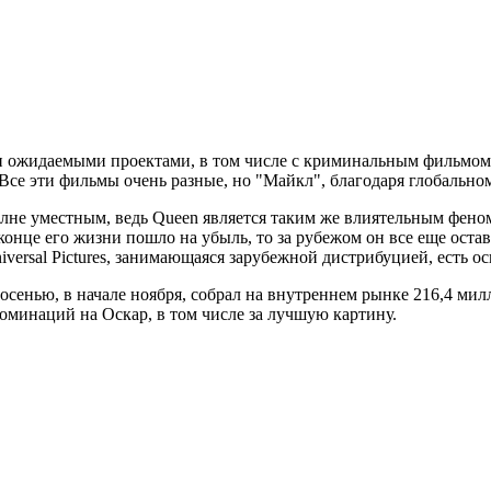
ми ожидаемыми проектами, в том числе с криминальным фильмо
Все эти фильмы очень разные, но "Майкл", благодаря глобально
лне уместным, ведь Queen является таким же влиятельным фено
онце его жизни пошло на убыль, то за рубежом он все еще оста
versal Pictures, занимающаяся зарубежной дистрибуцией, есть о
сенью, в начале ноября, собрал на внутреннем рынке 216,4 милл
номинаций на Оскар, в том числе за лучшую картину.