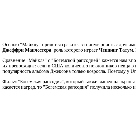
Осенью "Майклу" придется сразится за популярность с други
Джеффри Манчестера
, роль которого играет
Ченнинг Татум.
Сравнение "Майкла" с "Богемской рапсодией" кажется нам впо
их превосходит: если в США количество поклонников певца в к
популярность альбома Джексона только возросла. Поэтому у Uni
Фильм "Богемская рапсодия", который также вышел на экраны о
касается наград, то "Богемская рапсодия" получила несколько 