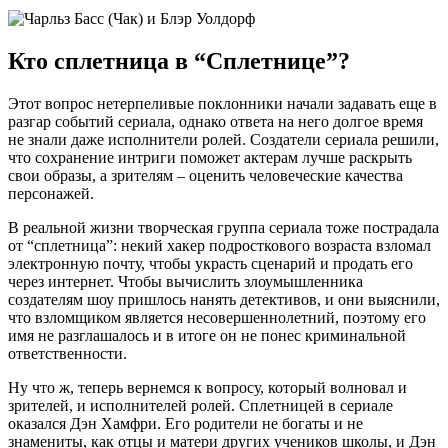
Кто сплетница в “Сплетнице”?
Этот вопрос нетерпеливые поклонники начали задавать еще в
разгар событий сериала, однако ответа на него долгое время
не знали даже исполнители ролей. Создатели сериала решили,
что сохранение интриги поможет актерам лучше раскрыть
свои образы, а зрителям – оценить человеческие качества
персонажей.
В реальной жизни творческая группа сериала тоже пострадала
от “сплетница”: некий хакер подросткового возраста взломал
электронную почту, чтобы украсть сценарий и продать его
через интернет. Чтобы вычислить злоумышленника
создателям шоу пришлось нанять детективов, и они выяснили,
что взломщиком является несовершеннолетний, поэтому его
имя не разглашалось и в итоге он не понес криминальной
ответственности.
Ну что ж, теперь вернемся к вопросу, который волновал и
зрителей, и исполнителей ролей. Сплетницей в сериале
оказался Дэн Хамфри. Его родители не богаты и не
знамениты, как отцы и матери других учеников школы, и Дэн