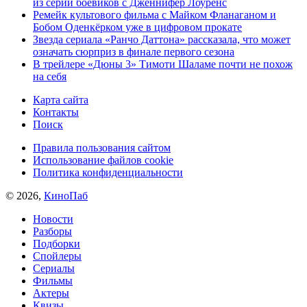
из серии боевиков с Дженнифер Лоуренс
Ремейк культового фильма с Майком Фланаганом и
Бобом Оденкёрком уже в цифровом прокате
Звезда сериала «Ранчо Даттона» рассказала, что может
означать сюрприз в финале первого сезона
В трейлере «Дюны 3» Тимоти Шаламе почти не похож
на себя
Карта сайта
Контакты
Поиск
Правила пользования сайтом
Использование файлов cookie
Политика конфиденциальности
© 2026,
КиноПаб
Новости
Разборы
Подборки
Спойлеры
Сериалы
Фильмы
Актеры
Квизы