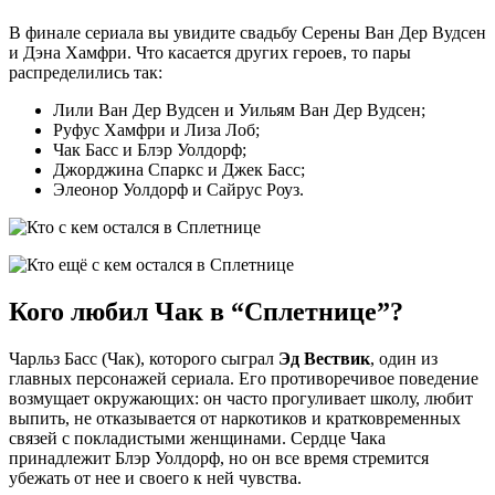
В финале сериала вы увидите свадьбу Серены Ван Дер Вудсен
и Дэна Хамфри. Что касается других героев, то пары
распределились так:
Лили Ван Дер Вудсен и Уильям Ван Дер Вудсен;
Руфус Хамфри и Лиза Лоб;
Чак Басс и Блэр Уолдорф;
Джорджина Спаркс и Джек Басс;
Элеонор Уолдорф и Сайрус Роуз.
Кого любил Чак в “Сплетнице”?
Чарльз Басс (Чак), которого сыграл
Эд Вествик
, один из
главных персонажей сериала. Его противоречивое поведение
возмущает окружающих: он часто прогуливает школу, любит
выпить, не отказывается от наркотиков и кратковременных
связей с покладистыми женщинами. Сердце Чака
принадлежит Блэр Уолдорф, но он все время стремится
убежать от нее и своего к ней чувства.