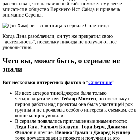
рассчитывал, что пасквильный сайт поможет ему легче
вписаться в общество Верхнего Ист-Сайда и привлечь
внимание Серены.
Когда Дэна разоблачили, он тут же прекратил свою
“деятельность”, поскольку никогда не получал от нее
удовольствия.
Чего вы, может быть, о сериале не
знали
Вот несколько интересных фактов о
“
Сплетнице
”.
Из всех актеров тинейджером была только
четырнадцатилетняя
Тейлор Момсен
, но поскольку в
период работы над проектом она была участницей рок-
группы и не проявляла особого интереса к съемкам, ее в
конце концов уволили.
В сериале появлялись приглашенные знаменитости:
Леди Гага
,
Уильям Болдуин
,
Тори Берч
,
Джимми
Фэллон
и другие.
Иванка Трамп
и
Джаред Кушнер
тоже поучаствовали в проекте и получили за это