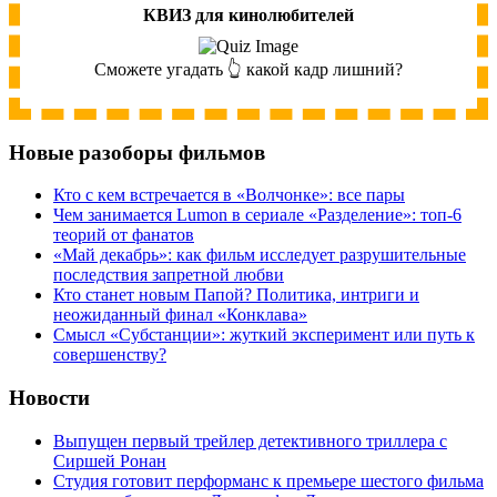
КВИЗ для кинолюбителей
Сможете угадать 👆 какой кадр лишний?
Новые разоборы фильмов
Кто с кем встречается в «Волчонке»: все пары
Чем занимается Lumon в сериале «Разделение»: топ-6
теорий от фанатов
«Май декабрь»: как фильм исследует разрушительные
последствия запретной любви
Кто станет новым Папой? Политика, интриги и
неожиданный финал «Конклава»
Cмысл «Субстанции»: жуткий эксперимент или путь к
совершенству?
Новости
Выпущен первый трейлер детективного триллера с
Сиршей Ронан
Студия готовит перформанс к премьере шестого фильма