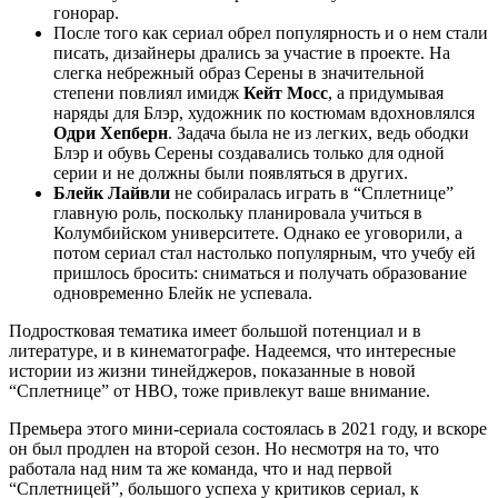
гонорар.
После того как сериал обрел популярность и о нем стали
писать, дизайнеры дрались за участие в проекте. На
слегка небрежный образ Серены в значительной
степени повлиял имидж
Кейт Мосс
, а придумывая
наряды для Блэр, художник по костюмам вдохновлялся
Одри Хепберн
. Задача была не из легких, ведь ободки
Блэр и обувь Серены создавались только для одной
серии и не должны были появляться в других.
Блейк Лайвли
не собиралась играть в “Сплетнице”
главную роль, поскольку планировала учиться в
Колумбийском университете. Однако ее уговорили, а
потом сериал стал настолько популярным, что учебу ей
пришлось бросить: сниматься и получать образование
одновременно Блейк не успевала.
Подростковая тематика имеет большой потенциал и в
литературе, и в кинематографе. Надеемся, что интересные
истории из жизни тинейджеров, показанные в новой
“Сплетнице” от НВО, тоже привлекут ваше внимание.
Премьера этого мини-сериала состоялась в 2021 году, и вскоре
он был продлен на второй сезон. Но несмотря на то, что
работала над ним та же команда, что и над первой
“Сплетницей”, большого успеха у критиков сериал, к