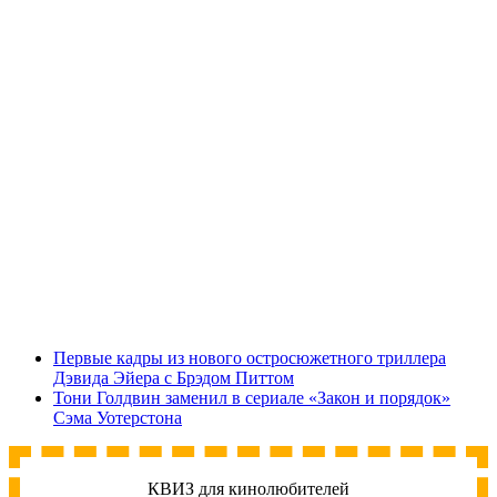
Первые кадры из нового остросюжетного триллера
Дэвида Эйера с Брэдом Питтом
Тони Голдвин заменил в сериале «Закон и порядок»
Сэма Уотерстона
КВИЗ для кинолюбителей