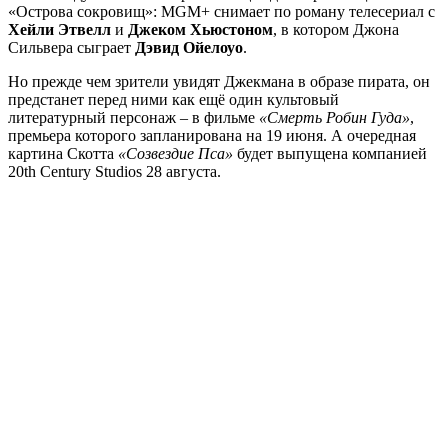
«Острова сокровищ»: MGM+ снимает по роману телесериал с
Хейли Этвелл
и
Джеком Хьюстоном
, в котором Джона
Сильвера сыграет
Дэвид Ойелоуо
.
Но прежде чем зрители увидят Джекмана в образе пирата, он
предстанет перед ними как ещё один культовый
литературный персонаж – в фильме
«Смерть Робин Гуда»
,
премьера которого запланирована на 19 июня. А очередная
картина Скотта
«Созвездие Пса»
будет выпущена компанией
20th Century Studios 28 августа.