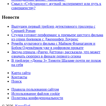
Cмысл «Субстанции»: жуткий эксперимент или путь к
совершенству?
Новости
Выпущен первый трейлер детективного триллера с
Сиршей Ронан
Студия готовит перформанс к премьере шестого фильма
из серии боевиков с Дженнифер Лоуренс
Ремейк культового фильма с Майком Фланаганом и
Бобом Оденкёрком уже в цифровом прокате
Звезда сериала «Ранчо Даттона» рассказала, что может
означать сюрприз в финале первого сезона
В трейлере «Дюны 3» Тимоти Шаламе почти не похож
на себя
Карта сайта
Контакты
Поиск
Правила пользования сайтом
Использование файлов cookie
Политика конфиденциальности
© 2026,
КиноПаб