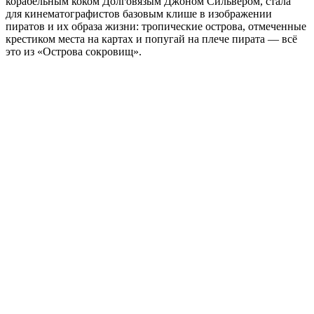
корабельным коком Долговязым Джоном Сильвером, стала
для кинематографистов базовым клише в изображении
пиратов и их образа жизни: тропические острова, отмеченные
крестиком места на картах и попугай на плече пирата — всё
это из «Острова сокровищ».