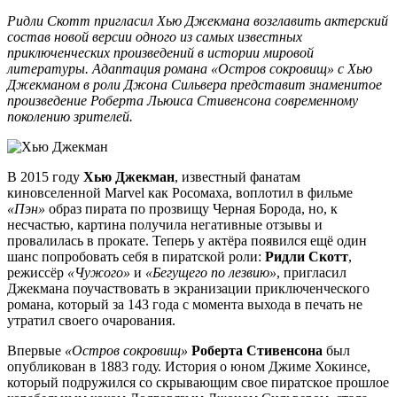
Ридли Скотт пригласил Хью Джекмана возглавить актерский
состав новой версии одного из самых известных
приключенческих произведений в истории мировой
литературы. Адаптация романа «Остров сокровищ» с Хью
Джекманом в роли Джона Сильвера представит знаменитое
произведение Роберта Льюиса Стивенсона современному
поколению зрителей.
В 2015 году
Хью Джекман
, известный фанатам
киновселенной Marvel как Росомаха, воплотил в фильме
«Пэн»
образ пирата по прозвищу Черная Борода, но, к
несчастью, картина получила негативные отзывы и
провалилась в прокате. Теперь у актёра появился ещё один
шанс попробовать себя в пиратской роли:
Ридли Скотт
,
режиссёр
«Чужого»
и
«Бегущего по лезвию»
, пригласил
Джекмана поучаствовать в экранизации приключенческого
романа, который за 143 года с момента выхода в печать не
утратил своего очарования.
Впервые
«Остров сокровищ»
Роберта Стивенсона
был
опубликован в 1883 году. История о юном Джиме Хокинсе,
который подружился со скрывающим свое пиратское прошлое