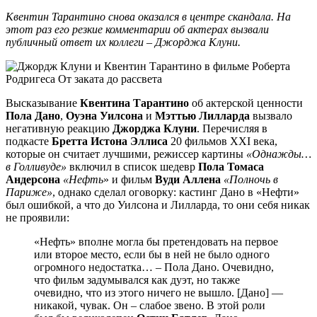
Квентин Тарантино снова оказался в центре скандала. На
этот раз его резкие комментарии об актерах вызвали
публичный ответ их коллеги – Джорджа Клуни.
Высказывание
Квентина Тарантино
об актерской ценности
Пола Дано
,
Оуэна Уилсона
и
Мэттью Лилларда
вызвало
негативную реакцию
Джорджа Клуни
. Перечисляя в
подкасте
Бретта Истона Эллиса
20 фильмов XXI века,
которые он считает лучшими, режиссер картины
«Однажды…
в Голливуде»
включил в список шедевр
Пола Томаса
Андерсона
«Нефть
» и фильм
Вуди Аллена
«Полночь в
Париже»
, однако сделал оговорку: кастинг Дано в «Нефти»
был ошибкой, а что до Уилсона и Лилларда, то они себя никак
не проявили:
«Нефть» вполне могла бы претендовать на первое
или второе место, если бы в ней не было одного
огромного недостатка… – Пола Дано. Очевидно,
что фильм задумывался как дуэт, но также
очевидно, что из этого ничего не вышло. [Дано] —
никакой, чувак. Он – слабое звено. В этой роли