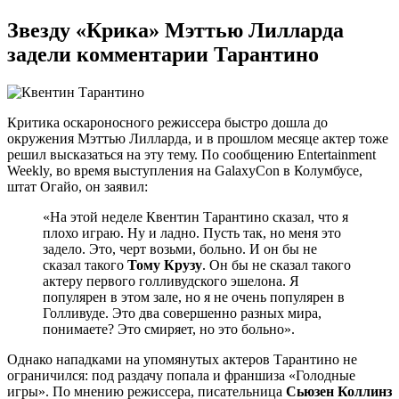
Звезду «Крика» Мэттью Лилларда
задели комментарии Тарантино
Критика оскароносного режиссера быстро дошла до
окружения Мэттью Лилларда, и в прошлом месяце актер тоже
решил высказаться на эту тему. По сообщению Entertainment
Weekly, во время выступления на GalaxyCon в Колумбусе,
штат Огайо, он заявил:
«На этой неделе Квентин Тарантино сказал, что я
плохо играю. Ну и ладно. Пусть так, но меня это
задело. Это, черт возьми, больно. И он бы не
сказал такого
Тому Крузу
. Он бы не сказал такого
актеру первого голливудского эшелона. Я
популярен в этом зале, но я не очень популярен в
Голливуде. Это два совершенно разных мира,
понимаете? Это смиряет, но это больно».
Однако нападками на упомянутых актеров Тарантино не
ограничился: под раздачу попала и франшиза «Голодные
игры». По мнению режиссера, писательница
Сьюзен Коллинз