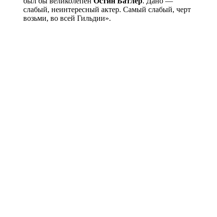
был бы великолепен
Остин Батлер
. Дано —
слабый, неинтересный актер. Самый слабый, черт
возьми, во всей Гильдии».