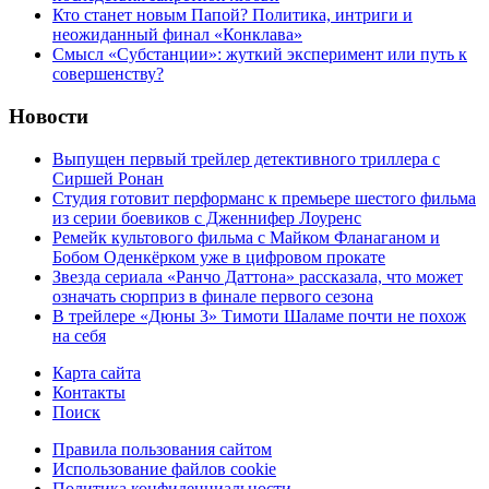
Кто станет новым Папой? Политика, интриги и
неожиданный финал «Конклава»
Cмысл «Субстанции»: жуткий эксперимент или путь к
совершенству?
Новости
Выпущен первый трейлер детективного триллера с
Сиршей Ронан
Студия готовит перформанс к премьере шестого фильма
из серии боевиков с Дженнифер Лоуренс
Ремейк культового фильма с Майком Фланаганом и
Бобом Оденкёрком уже в цифровом прокате
Звезда сериала «Ранчо Даттона» рассказала, что может
означать сюрприз в финале первого сезона
В трейлере «Дюны 3» Тимоти Шаламе почти не похож
на себя
Карта сайта
Контакты
Поиск
Правила пользования сайтом
Использование файлов cookie
Политика конфиденциальности