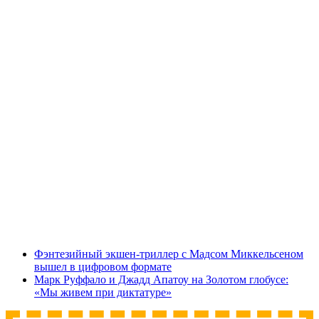
Фэнтезийный экшен-триллер с Мадсом Миккельсеном
вышел в цифровом формате
Марк Руффало и Джадд Апатоу на Золотом глобусе:
«Мы живем при диктатуре»