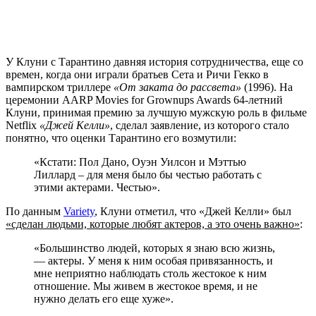
У Клуни с Тарантино давняя история сотрудничества, еще со
времен, когда они играли братьев Сета и Ричи Гекко в
вампирском триллере
«От заката до рассвета»
(1996). На
церемонии AARP Movies for Grownups Awards 64-летний
Клуни, принимая премию за лучшую мужскую роль в фильме
Netflix
«Джей Келли»
, сделал заявление, из которого стало
понятно, что оценки Тарантино его возмутили:
«Кстати: Пол Дано, Оуэн Уилсон и Мэттью
Лиллард – для меня было бы честью работать с
этими актерами. Честью».
По данным
Variety
, Клуни отметил, что «Джей Келли» был
«сделан людьми, которые любят актеров, а это очень важно»
:
«Большинство людей, которых я знаю всю жизнь,
— актеры. У меня к ним особая привязанность, и
мне неприятно наблюдать столь жестокое к ним
отношение. Мы живем в жестокое время, и не
нужно делать его еще хуже».