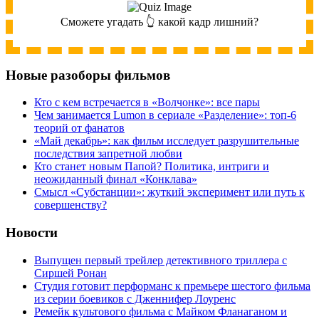
Сможете угадать 👆 какой кадр лишний?
Новые разоборы фильмов
Кто с кем встречается в «Волчонке»: все пары
Чем занимается Lumon в сериале «Разделение»: топ-6
теорий от фанатов
«Май декабрь»: как фильм исследует разрушительные
последствия запретной любви
Кто станет новым Папой? Политика, интриги и
неожиданный финал «Конклава»
Cмысл «Субстанции»: жуткий эксперимент или путь к
совершенству?
Новости
Выпущен первый трейлер детективного триллера с
Сиршей Ронан
Студия готовит перформанс к премьере шестого фильма
из серии боевиков с Дженнифер Лоуренс
Ремейк культового фильма с Майком Фланаганом и