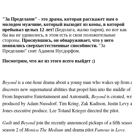
"За Пределами" - это драма, которая расскажет нам о
молодом мужчине, который выходит из комы, в которой
пребывал целых 12 лет!
(Бедолага, жалко парня), но вот как
бы вы не удивились, в этом есть и свои положительные
стороны.
Проснувшись, он обнаруживает, что у него
появились сверхъестественные способности.
"За
Пределами" снят Адамом Нусдорфом.
Посмотрим, что же из этого всего выйдет ;)
Beyond
is a one-hour drama about a young man who wakes up from a 
discovers new supernatural abilities that propel him into the middle o
From Imperative Entertainment and Automatik,
Beyond
is created, wr
produced by Adam Nussdorf. Tim Kring, Zak Kadison, Justin Levy 
Jones executive produce. Lee Toland Krieger directed the pilot.
Guilt
and
Beyond
join the recently announced pickups of a fifth seaso
season 2 of
Monica The Medium
and drama pilot
Famous in Love.