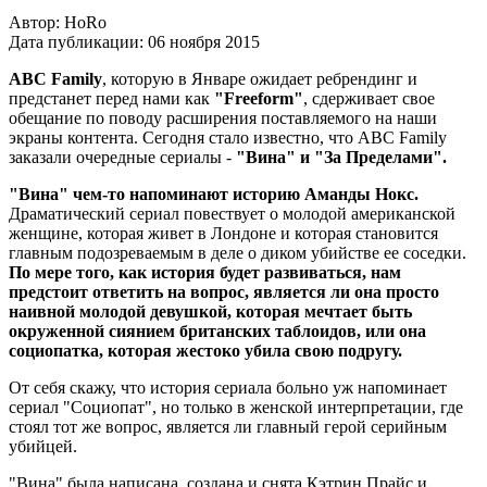
Автор:
HoRo
Дата публикации:
06 ноября 2015
ABC Family
, которую в Январе ожидает ребрендинг и
предстанет перед нами как
"Freeform"
, сдерживает свое
обещание по поводу расширения поставляемого на наши
экраны контента. Сегодня стало известно, что ABC Family
заказали очередные сериалы -
"Вина" и "За Пределами".
"Вина" чем-то напоминают историю Аманды Нокс.
Драматический сериал повествует о молодой американской
женщине, которая живет в Лондоне и которая становится
главным подозреваемым в деле о диком убийстве ее соседки.
По мере того, как история будет развиваться, нам
предстоит ответить на вопрос, является ли она просто
наивной молодой девушкой, которая мечтает быть
окруженной сиянием британских таблоидов, или она
социопатка, которая жестоко убила свою подругу.
От себя скажу, что история сериала больно уж напоминает
сериал "Социопат", но только в женской интерпретации, где
стоял тот же вопрос, является ли главный герой серийным
убийцей.
"Вина" была написана, создана и снята Кэтрин Прайс и