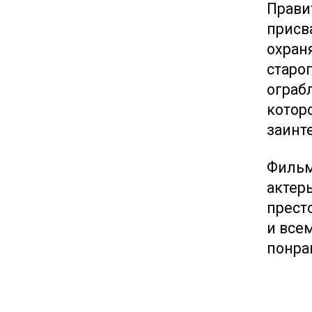
Прави
присв
охран
старог
ограб
которо
заинт
Фильм
актер
прест
и всем
понра